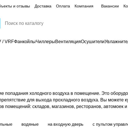
ъекты и отзывы
Доставка
Оплата
Компания
Вакансии
Ко
 / VRF
Фанкойлы
Чиллеры
Вентиляция
Осушители
Увлажните
е попадания холодного воздуха в помещение. Это оборудо
препятствие для выхода прохладного воздуха. Вы можете к
в помещений: складов, магазинов, ресторанов, автомоек и 
альные
водяные
на входную дверь
с пультом управл