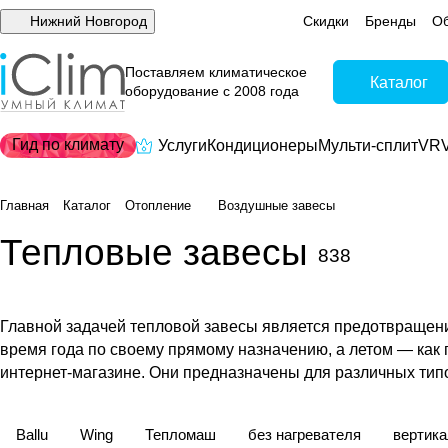
Нижний Новгород
Скидки
Бренды
Об
Поставляем климатическое
Каталог
оборудование с 2008 года
Гид по климату
Услуги
Кондиционеры
Мульти-сплит
VRV
Главная
Каталог
Отопление
Воздушные завесы
Тепловые завесы
838
Главной задачей тепловой завесы является предотвращени
время года по своему прямому назначению, а летом — как 
интернет-магазине. Они предназначены для различных типо
Ballu
Wing
Тепломаш
без нагревателя
вертик