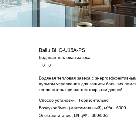
Ballu BHC-U15A-PS
Водяная тепловая завеса
0
0
Водяная тепловая завеса с энергоэффективным
пультом управления для защиты больших поме
теплопотерь при частом открытии дверей.
Способ установки
:
Горизонтально
Воздухообмен (максимальный), м³/ч
:
6000
Электропитание, В/Гц/Ф
:
380/50/3