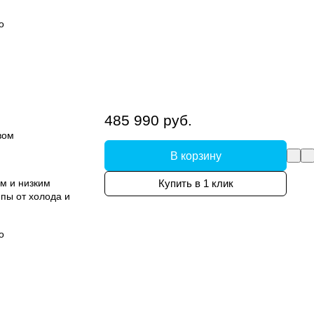
о
485 990 руб.
вом
В корзину
м и низким
Купить в 1 клик
пы от холода и
о