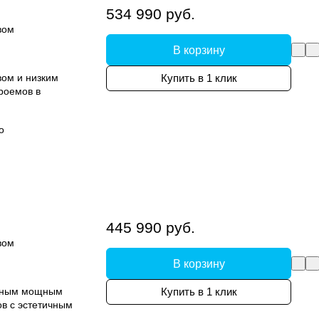
534 990 руб.
вом
В корзину
вом и низким
Купить в 1 клик
роемов в
о
445 990 руб.
вом
В корзину
умным мощным
Купить в 1 клик
в с эстетичным