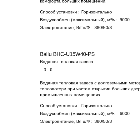
комфорта больших помещений.
Способ установки
:
Горизонтально
Воздухообмен (максимальный), м³/ч
:
9000
Электропитание, В/Гц/Ф
:
380/50/3
Ballu BHC-U15W40-PS
Водяная тепловая завеса
0
0
Водяная тепловая завеса с долговечными мото
теплопотери при частом открытии больших двер
промышленных помещениях.
Способ установки
:
Горизонтально
Воздухообмен (максимальный), м³/ч
:
6000
Электропитание, В/Гц/Ф
:
380/50/3