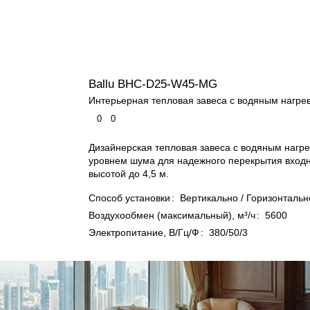
Ballu BHC-D25-W45-MG
Интерьерная тепловая завеса с водяным нагре
0
0
Дизайнерская тепловая завеса с водяным нагре
уровнем шума для надежного перекрытия вход
высотой до 4,5 м.
Способ установки
:
Вертикально / Горизонтальн
Воздухообмен (максимальный), м³/ч
:
5600
Электропитание, В/Гц/Ф
:
380/50/3