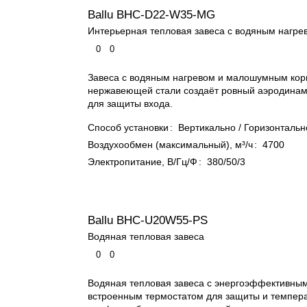
Ballu BHC-D22-W35-MG
Интерьерная тепловая завеса с водяным нагре
0
0
Завеса с водяным нагревом и малошумным кор
нержавеющей стали создаёт ровный аэродинам
для защиты входа.
Способ установки
:
Вертикально / Горизонтальн
Воздухообмен (максимальный), м³/ч
:
4700
Электропитание, В/Гц/Ф
:
380/50/3
Ballu BHC-U20W55-PS
Водяная тепловая завеса
0
0
Водяная тепловая завеса с энергоэффективным
встроенным термостатом для защиты и темпер