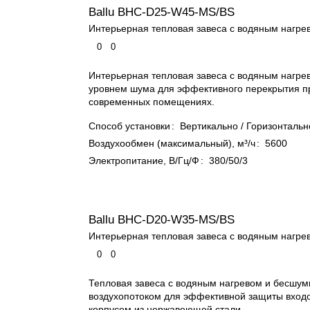
Ballu BHC-D25-W45-MS/BS
Интерьерная тепловая завеса с водяным нагре
0
0
Интерьерная тепловая завеса с водяным нагре
уровнем шума для эффективного перекрытия п
современных помещениях.
Способ установки
:
Вертикально / Горизонтальн
Воздухообмен (максимальный), м³/ч
:
5600
Электропитание, В/Гц/Ф
:
380/50/3
Ballu BHC-D20-W35-MS/BS
Интерьерная тепловая завеса с водяным нагре
0
0
Тепловая завеса с водяным нагревом и бесш
воздухопотоком для эффективной защиты входо
корпусом из нержавеющей стали.