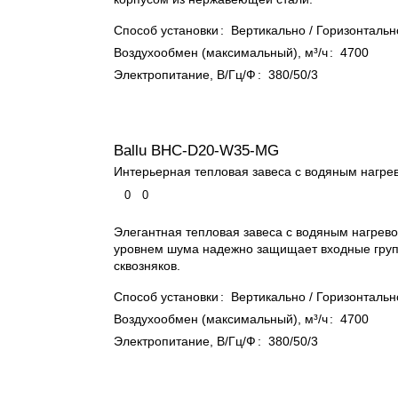
Способ установки
:
Вертикально / Горизонтальн
Воздухообмен (максимальный), м³/ч
:
4700
Электропитание, В/Гц/Ф
:
380/50/3
Ballu BHC-D20-W35-MG
Интерьерная тепловая завеса с водяным нагре
0
0
Элегантная тепловая завеса с водяным нагрево
уровнем шума надежно защищает входные груп
сквозняков.
Способ установки
:
Вертикально / Горизонтальн
Воздухообмен (максимальный), м³/ч
:
4700
Электропитание, В/Гц/Ф
:
380/50/3