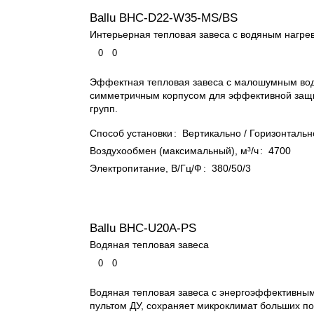
Ballu BHC-D22-W35-MS/BS
Интерьерная тепловая завеса с водяным нагре
0
0
Эффектная тепловая завеса с малошумным во
симметричным корпусом для эффективной защ
групп.
Способ установки
:
Вертикально / Горизонтальн
Воздухообмен (максимальный), м³/ч
:
4700
Электропитание, В/Гц/Ф
:
380/50/3
Ballu BHC-U20A-PS
Водяная тепловая завеса
0
0
Водяная тепловая завеса с энергоэффективным
пультом ДУ, сохраняет микроклимат больших 