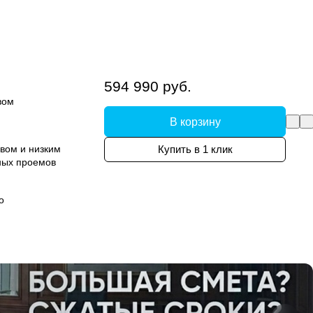
594 990 руб.
вом
В корзину
вом и низким
Купить в 1 клик
ных проемов
о