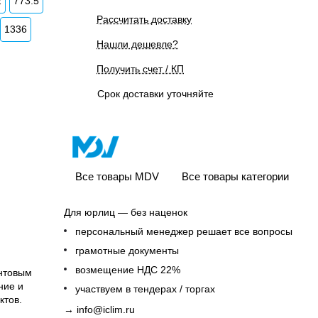
2
773.5
Рассчитать доставку
1336
Нашли дешевле?
Получить счет / КП
Срок доставки уточняйте
Все товары MDV
Все товары категории
Для юрлиц — без наценок
персональный менеджер решает все вопросы
грамотные документы
возмещение НДС 22%
интовым
ние и
участвуем в тендерах / торгах
ктов.
→
info@iclim.ru