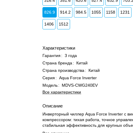
316.4
351.6
420.6
527.4
632.9
703.
826.9
914.2
984.5
1055
1158
1231
1406
1512
Характеристики
Гарантия
:
3 года
Страна бренда
:
Китай
Страна производства
:
Китай
Серия
:
Aqua Force Inverter
Модель
:
MDVS-CWG240EV
Все характеристики
Описание
Инверторный чиллер Aqua Force Inverter с в
компрессором: тихая работа, точное управле
стабильная эффективность для крупных объе