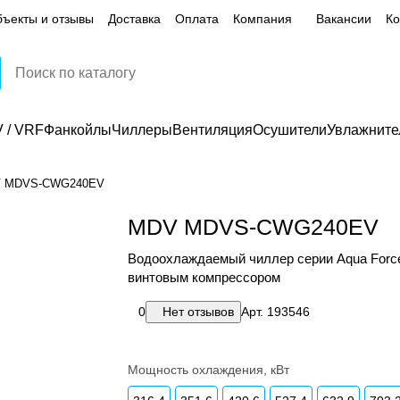
ъекты и отзывы
Доставка
Оплата
Компания
Вакансии
Ко
 / VRF
Фанкойлы
Чиллеры
Вентиляция
Осушители
Увлажните
 MDVS-CWG240EV
MDV MDVS-CWG240EV
Водоохлаждаемый чиллер серии Aqua Force 
винтовым компрессором
0
Нет отзывов
Арт.
193546
Мощность охлаждения, кВт