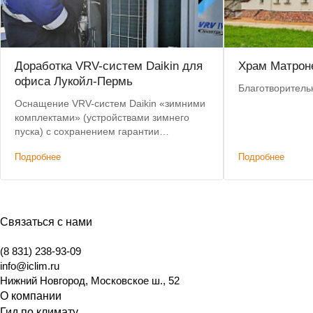
Доработка VRV-систем Daikin для
Храм Матрон
офиса Лукойл-Пермь
Благотворител
Оснащение VRV-систем Daikin «зимними
комплектами» (устройствами зимнего
пуска) с сохранением гарантии
производителя. Победа в тендере, на
Подробнее
Подробнее
25% дешевле конкурирующего решения.
Связаться с нами
(8 831) 238-93-09
info@iclim.ru
Нижний Новгород
,
Московское ш., 52
О компании
Гид по климату