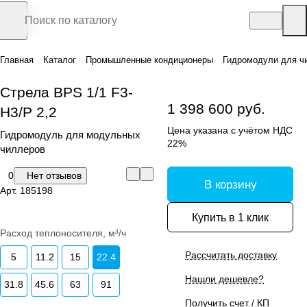
Главная
Каталог
Промышленные кондиционеры
Гидромодули для ч
Стрела BPS 1/1 F3-
1 398 600 руб.
H3/P 2,2
Цена указана с учётом НДС
Гидромодуль для модульных
22%
чиллеров
0
Нет отзывов
В корзину
Арт.
185198
Купить в 1 клик
Расход теплоносителя, м³/ч
Рассчитать доставку
5
11.2
15
22.4
Нашли дешевле?
31.8
45.6
63
91
Получить счет / КП