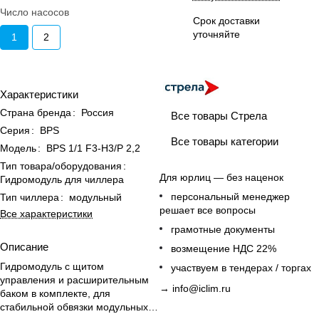
Число насосов
Срок доставки
уточняйте
1
2
Характеристики
Страна бренда
:
Россия
Все товары Стрела
Серия
:
BPS
Все товары категории
Модель
:
BPS 1/1 F3-H3/P 2,2
Тип товара/оборудования
:
Для юрлиц — без наценок
Гидромодуль для чиллера
персональный менеджер
Тип чиллера
:
модульный
решает все вопросы
Все характеристики
грамотные документы
Описание
возмещение НДС 22%
Гидромодуль с щитом
участвуем в тендерах / торгах
управления и расширительным
→
info@iclim.ru
баком в комплекте, для
стабильной обвязки модульных