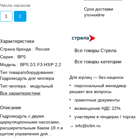
Число насосов
Срок доставки
уточняйте
1
2
Характеристики
Страна бренда
:
Россия
Все товары Стрела
Серия
:
BPS
Все товары категории
Модель
:
BPS 2/1 F3-H3/P 2,2
Тип товара/оборудования
:
Для юрлиц — без наценок
Гидромодуль для чиллера
персональный менеджер
Тип чиллера
:
модульный
решает все вопросы
Все характеристики
грамотные документы
Описание
возмещение НДС 22%
Гидромодуль с двумя
участвуем в тендерах / торгах
циркуляционными насосами,
→
info@iclim.ru
расширительным баком 18 л и
щитом управления для