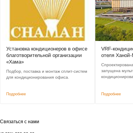
Установка кондиционеров в офисе
VRF-кондици
благотворительной организации
отеля Ханой-
«Хама»
Спроектирована
запущена мульт
Подбор, поставка и монтаж сплит-систем
кондиционирова
для кондиционирования офиса.
восстановлена 
системы кондиц
Подробнее
Подробнее
21 этажах апар
Связаться с нами