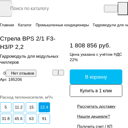
Главная
Каталог
Промышленные кондиционеры
Гидромодули для ч
Стрела BPS 2/1 F3-
1 808 856 руб.
H3/P 2,2
Цена указана с учётом НДС
Гидромодуль для модульных
22%
чиллеров
0
Нет отзывов
В корзину
Арт.
185206
Купить в 1 клик
Расход теплоносителя, м³/ч
Рассчитать доставку
5
11.2
15
22.4
Нашли дешевле?
31.8
45.6
63
91
Получить счет / КП