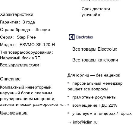
Срок доставки
Характеристики
уточняйте
Гарантия
:
3 года
Страна бренда
:
Швеция
Серия
:
Step Free
Модель
:
ESVMO-SF-120-H
Все товары Electrolux
Тип товара/оборудования
:
Наружный блок VRF
Все товары категории
Все характеристики
Для юрлиц — без наценок
Описание
персональный менеджер
Компактный инверторный
решает все вопросы
наружный блок с плавным
грамотные документы
регулированием мощности,
автоматической разморозкой и
возмещение НДС 22%
возможностью подключения до 7
Все описание
участвуем в тендерах / торгах
внутренних блоков.
→
info@iclim.ru