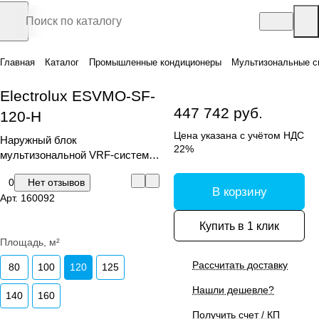
Главная
Каталог
Промышленные кондиционеры
Мультизональные с
Electrolux ESVMO-SF-
447 742 руб.
120-H
Цена указана с учётом НДС
Наружный блок
22%
мультизональной VRF-системы,
серия Step Free
0
Нет отзывов
В корзину
Арт.
160092
Купить в 1 клик
Площадь, м²
Рассчитать доставку
80
100
120
125
Нашли дешевле?
140
160
Получить счет / КП