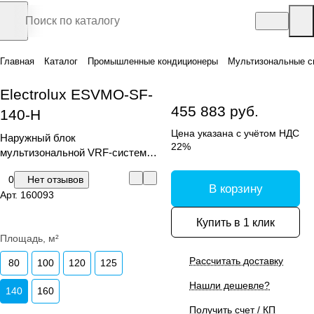
Главная
Каталог
Промышленные кондиционеры
Мультизональные с
Electrolux ESVMO-SF-
455 883 руб.
140-H
Цена указана с учётом НДС
Наружный блок
22%
мультизональной VRF-системы,
серия Step Free
0
Нет отзывов
В корзину
Арт.
160093
Купить в 1 клик
Площадь, м²
Рассчитать доставку
80
100
120
125
Нашли дешевле?
140
160
Получить счет / КП