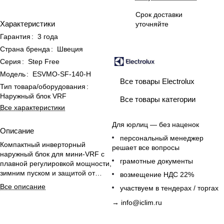
Срок доставки
Характеристики
уточняйте
Гарантия
:
3 года
Страна бренда
:
Швеция
Серия
:
Step Free
Модель
:
ESVMO-SF-140-H
Все товары Electrolux
Тип товара/оборудования
:
Наружный блок VRF
Все товары категории
Все характеристики
Для юрлиц — без наценок
Описание
персональный менеджер
Компактный инверторный
решает все вопросы
наружный блок для мини-VRF с
грамотные документы
плавной регулировкой мощности,
зимним пуском и защитой от
возмещение НДС 22%
обмерзания.
Все описание
участвуем в тендерах / торгах
→
info@iclim.ru