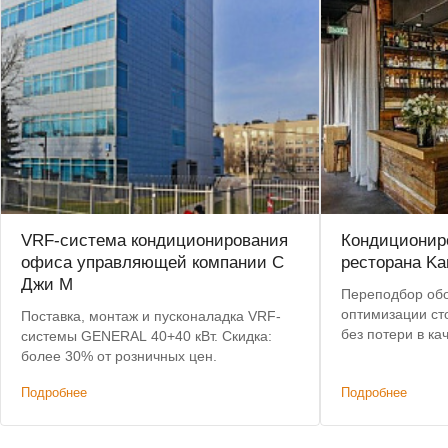
VRF-система кондиционирования
Кондиционир
офиса управляющей компании С
ресторана Ka
Джи М
Переподбор об
оптимизации ст
Поставка, монтаж и пусконаладка VRF-
без потери в качестве. Поста
системы GENERAL 40+40 кВт. Скидка:
пу
более 30% от розничных цен.
Подробнее
Подробнее