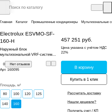
Главная
Каталог
Промышленные кондиционеры
Мультизональные с
Electrolux ESVMO-SF-
457 251 руб.
160-H
Цена указана с учётом НДС
Наружный блок
22%
мультизональной VRF-системы,
серия Step Free
0
Нет отзывов
В корзину
Арт.
160095
Купить в 1 клик
Площадь, м²
Рассчитать доставку
80
100
120
125
Нашли дешевле?
140
160
Получить счет / КП