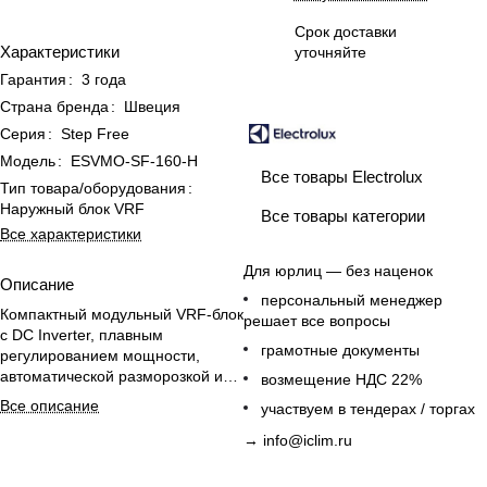
Срок доставки
Характеристики
уточняйте
Гарантия
:
3 года
Страна бренда
:
Швеция
Серия
:
Step Free
Модель
:
ESVMO-SF-160-H
Все товары Electrolux
Тип товара/оборудования
:
Наружный блок VRF
Все товары категории
Все характеристики
Для юрлиц — без наценок
Описание
персональный менеджер
Компактный модульный VRF-блок
решает все вопросы
с DC Inverter, плавным
грамотные документы
регулированием мощности,
автоматической разморозкой и
возмещение НДС 22%
зимним пуском для небольших
Все описание
участвуем в тендерах / торгах
объектов.
→
info@iclim.ru