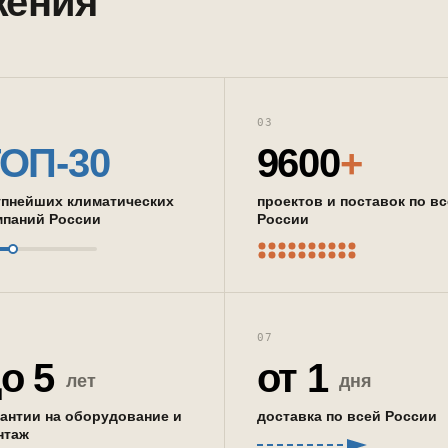
жения
03
ОП-30
9600
+
упнейших климатических
проектов и поставок по в
мпаний России
России
07
о 5
от 1
лет
дня
рантии на оборудование и
доставка по всей России
нтаж