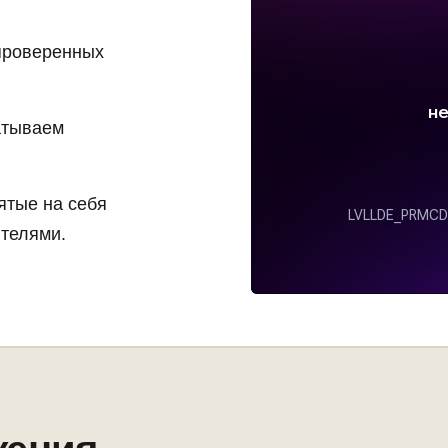
проверенных
атываем
ятые на себя
ителями.