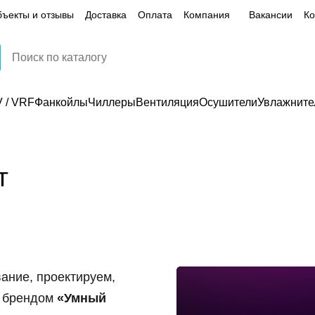
ъекты и отзывы
Доставка
Оплата
Компания
Вакансии
Ко
 / VRF
Фанкойлы
Чиллеры
Вентиляция
Осушители
Увлажните
т
ание, проектируем,
д брендом
«Умный