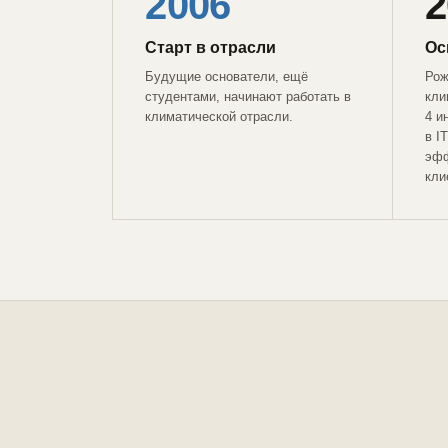
2006
2
Старт в отрасли
Ос
Будущие основатели, ещё
Рож
студентами, начинают работать в
кли
климатической отрасли.
4 и
в I
эфф
кли