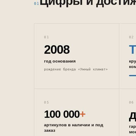
Цифры и дости
01
01
02
2008
Т
год основания
кр
ко
рождение бренда «Умный климат»
05
06
д
100 000
+
артикулов в наличии и под
га
заказ
мо