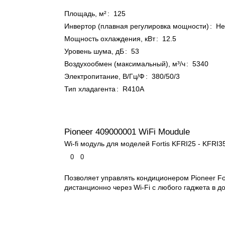
Площадь, м²
:
125
Инвертор (плавная регулировка мощности)
:
Не
Мощность охлаждения, кВт
:
12.5
Уровень шума, дБ
:
53
Воздухообмен (максимальный), м³/ч
:
5340
Электропитание, В/Гц/Ф
:
380/50/3
Тип хладагента
:
R410A
Pioneer 409000001 WiFi Moudule
Wi-fi модуль для моделей Fortis KFRI25 - KFRI3
0
0
Позволяет управлять кондиционером Pioneer For
дистанционно через Wi-Fi с любого гаджета в д