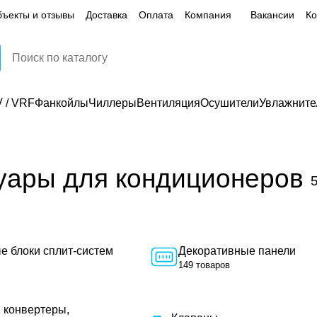
ъекты и отзывы
Доставка
Оплата
Компания
Вакансии
Ко
 / VRF
Фанкойлы
Чиллеры
Вентиляция
Осушители
Увлажните
уары для кондиционеров
 блоки сплит-систем
Декоративные панели
149 товаров
 конвертеры,