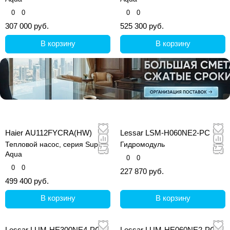
0
0
0
0
307 000 руб.
525 300 руб.
В корзину
В корзину
Haier AU112FYCRA(HW)
Lessar LSM-H060NE2-PC
Тепловой насос, серия Super
Гидромодуль
Aqua
0
0
0
0
227 870 руб.
499 400 руб.
В корзину
В корзину
Lessar LUM-HE300NE4-PC-
Lessar LUM-HE060NE2-PC