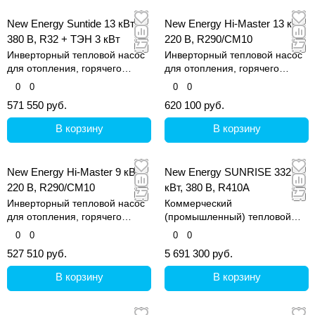
New Energy Suntide 13 кВт,
New Energy Hi-Master 13 кВт,
380 В, R32 + ТЭН 3 кВт
220 В, R290/CM10
Инверторный тепловой насос
Инверторный тепловой насос
для отопления, горячего
для отопления, горячего
водоснабжения и охлаждения.
водоснабжения и охлаждения.
0
0
0
0
571 550 руб.
620 100 руб.
В корзину
В корзину
New Energy Hi-Master 9 кВт,
New Energy SUNRISE 332
220 В, R290/CM10
кВт, 380 В, R410A
Инверторный тепловой насос
Коммерческий
для отопления, горячего
(промышленный) тепловой
водоснабжения и охлаждения.
насос для отопления и
0
0
0
0
нагрева горячей воды на
527 510 руб.
5 691 300 руб.
коммерческих объектах
В корзину
В корзину