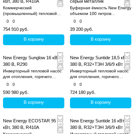
кВт, 380 В, R410A
серый металлик
Коммерческий
Буферная ёмкость New Energy
(промышленный) тепловой
объемом 100 литров
насос для отопления и
выполнена из качественной
0
0
0
0
нагрева горячей воды на
нержавеющей стали SUS304.
754 910 руб.
39 200 руб.
коммерческих объектах
В корзину
В корзину
New Energy Sunglow 16 кВт,
New Energy Suntide 18,5 кВт,
380 В, R290
380 В, R32+ТЭН 3/6/9 кВт
Инверторный тепловой насос
Инверторный тепловой насос
для отопления, горячего
для отопления, горячего
водоснабжения и охлаждения.
водоснабжения и охлаждения.
0
0
0
0
590 980 руб.
724 180 руб.
В корзину
В корзину
New Energy ECOSTAR 95
New Energy Suntide 16 кВт,
кВт, 380 В, R410A
380 В, R32+ТЭН 3/6/9 кВт
Коммерческий
Инверторный тепловой насос