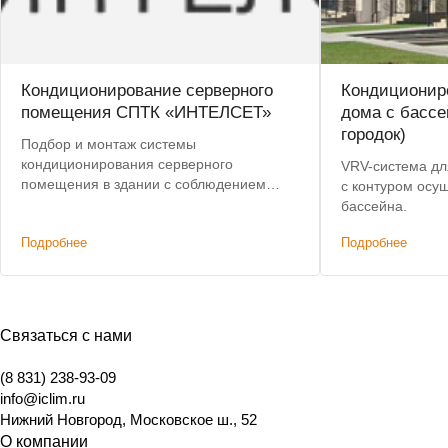
Кондиционирование серверного
Кондиционир
помещения СПТК «ИНТЕЛСЕТ»
дома с бассе
городок)
Подбор и монтаж системы
кондиционирования серверного
VRV-система дл
помещения в здании с соблюдением
с контуром осу
требований комитета по
бассейна.
государственному контролю,
Подробнее
Подробнее
использованию и охране памятников
истории и культуры Санкт-Петербурга.
Связаться с нами
(8 831) 238-93-09
info@iclim.ru
Нижний Новгород
,
Московское ш., 52
О компании