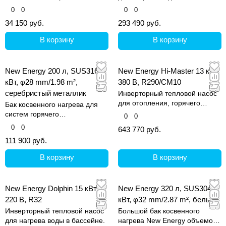
выполнена из
0
0
0
0
высококачественной
34 150 руб.
293 490 руб.
нержавеющей стали SUS304.
В корзину
В корзину
New Energy 200 л, SUS316, 2
New Energy Hi-Master 13 кВт,
кВт, φ28 mm/1.98 m²,
380 В, R290/CM10
серебристый металлик
Инверторный тепловой насос
для отопления, горячего
Бак косвенного нагрева для
водоснабжения и охлаждения.
систем горячего
0
0
водоснабжения.
0
0
643 770 руб.
111 900 руб.
В корзину
В корзину
New Energy Dolphin 15 кВт,
New Energy 320 л, SUS304, 2
220 В, R32
кВт, φ32 mm/2.87 m², белый
Инверторный тепловой насос
Большой бак косвенного
для нагрева воды в бассейне.
нагрева New Energy объемом