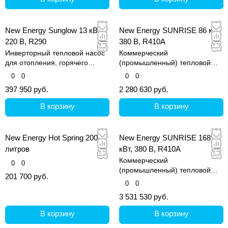
New Energy Sunglow 13 кВт,
New Energy SUNRISE 86 кВт,
220 В, R290
380 В, R410A
Инверторный тепловой насос
Коммерческий
для отопления, горячего
(промышленный) тепловой
водоснабжения и охлаждения.
насос для отопления и
0
0
0
0
нагрева горячей воды на
397 950 руб.
2 280 630 руб.
коммерческих объектах
В корзину
В корзину
New Energy Hot Spring 200
New Energy SUNRISE 168
литров
кВт, 380 В, R410A
Коммерческий
0
0
(промышленный) тепловой
201 700 руб.
насос для отопления и
0
0
нагрева горячей воды на
3 531 530 руб.
коммерческих объектах
В корзину
В корзину