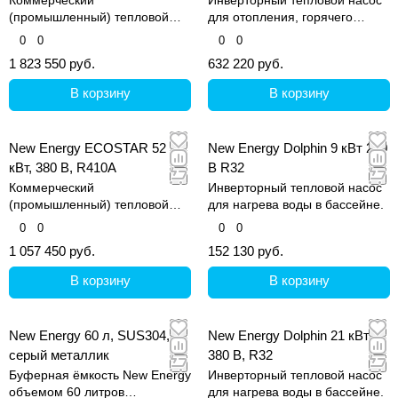
(промышленный) тепловой
для отопления, горячего
насос для отопления и
водоснабжения и охлаждения.
0
0
0
0
нагрева горячей воды на
1 823 550 руб.
632 220 руб.
коммерческих объектах
В корзину
В корзину
New Energy ECOSTAR 52
New Energy Dolphin 9 кВт 220
кВт, 380 В, R410A
В R32
Коммерческий
Инверторный тепловой насос
(промышленный) тепловой
для нагрева воды в бассейне.
насос для отопления и
0
0
0
0
нагрева горячей воды на
1 057 450 руб.
152 130 руб.
коммерческих объектах
В корзину
В корзину
New Energy 60 л, SUS304,
New Energy Dolphin 21 кВт,
серый металлик
380 В, R32
Буферная ёмкость New Energy
Инверторный тепловой насос
объемом 60 литров
для нагрева воды в бассейне.