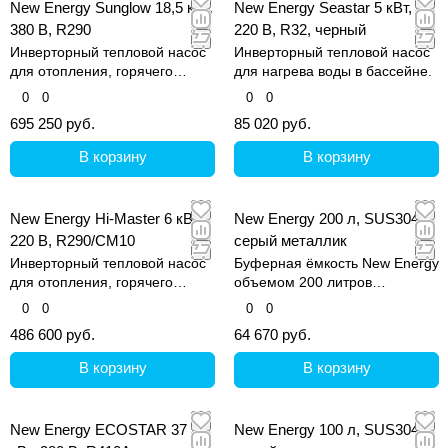
New Energy Sunglow 18,5 кВт,
New Energy Seastar 5 кВт,
380 В, R290
220 В, R32, черный
Инверторный тепловой насос
Инверторный тепловой насос
для отопления, горячего
для нагрева воды в бассейне.
водоснабжения и охлаждения.
0
0
0
0
695 250 руб.
85 020 руб.
В корзину
В корзину
New Energy Hi-Master 6 кВт,
New Energy 200 л, SUS304
220 В, R290/CM10
серый металлик
Инверторный тепловой насос
Буферная ёмкость New Energy
для отопления, горячего
объемом 200 литров
водоснабжения и охлаждения.
изготовлена из
0
0
0
0
высококачественной
486 600 руб.
64 670 руб.
нержавеющей стали SUS304.
В корзину
В корзину
New Energy ECOSTAR 37
New Energy 100 л, SUS304,