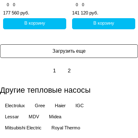
320 литров выполнен из
0
0
0
0
надежной нержавеющей стали
177 560 руб.
141 120 руб.
SUS304.
В корзину
В корзину
Загрузить еще
1
2
Другие тепловые насосы
Electrolux
Gree
Haier
IGC
Lessar
MDV
Midea
Mitsubishi Electric
Royal Thermo