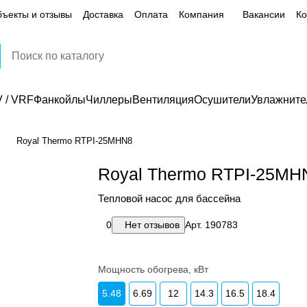
ъекты и отзывы
Доставка
Оплата
Компания
Вакансии
Ко
 / VRF
Фанкойлы
Чиллеры
Вентиляция
Осушители
Увлажните
Royal Thermo RTPI-25MHN8
Royal Thermo RTPI-25MH
Тепловой насос для бассейна
0
Нет отзывов
Арт.
190783
Мощность обогрева, кВт
5.48
6.69
12
14.3
16.5
18.4