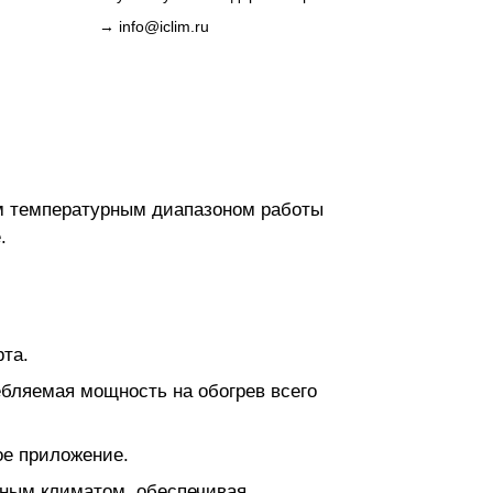
→
info@iclim.ru
м температурным диапазоном работы
.
та.
ебляемая мощность на обогрев всего
ое приложение.
дным климатом, обеспечивая