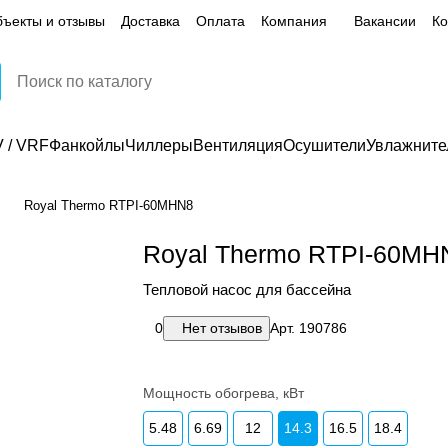
ъекты и отзывы
Доставка
Оплата
Компания
Вакансии
Ко
 / VRF
Фанкойлы
Чиллеры
Вентиляция
Осушители
Увлажните
Royal Thermo RTPI-60MHN8
Royal Thermo RTPI-60MH
Тепловой насос для бассейна
0
Нет отзывов
Арт.
190786
Мощность обогрева, кВт
5.48
6.69
12
14.3
16.5
18.4