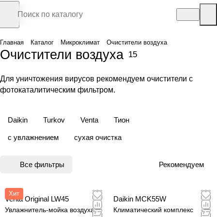
Главная
Каталог
Микроклимат
Очистители воздуха
Очистители воздуха
15
Для уничтожения вирусов рекомендуем очистители с
фотокаталитическим фильтром.
Daikin
Turkov
Venta
Тион
с увлажнением
сухая очистка
Все фильтры
Рекомендуем
Хит
Venta Original LW45
Daikin MCK55W
Увлажнитель-мойка воздуха
Климатический комплекс