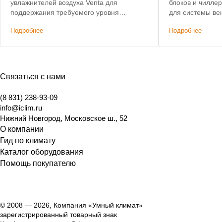
увлажнителей воздуха Venta для
блоков и чиллер
поддержания требуемого уровня
для системы ве
влажности в помещениях
условия, победа
Подробнее
Подробнее
государственного музея. Предоставлена
скидка на оборудование.
Связаться с нами
(8 831) 238-93-09
info@iclim.ru
Нижний Новгород
,
Московское ш., 52
О компании
Гид по климату
Каталог оборудования
Помощь покупателю
© 2008 — 2026, Компания «Умный климат»
зарегистрированный товарный знак