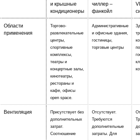
и крышные
чиллер –
V
кондиционеры
фанкойл
с
Области
Торгово-
Административные
Зд
применения
развлекательные
и офисные здания,
тр
центры,
гостиницы,
к
спортивные
торговые центры
п
комплексы,
го
театры и
кл
концертные залы,
ко
кинотеатры,
рестораны и
кафе, офисы
open space.
Вентиляция
Присутствует без
Отсутствует.
От
дополнительных
Требуются
Т
затрат.
дополнительные
д
Соотношение
затраты. Для
за