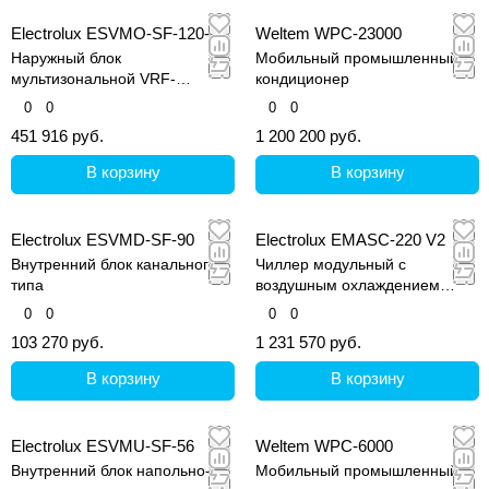
Electrolux ESVMO-SF-120-H
Weltem WPC-23000
Наружный блок
Мобильный промышленный
мультизональной VRF-
кондиционер
системы, серия Step Free
0
0
0
0
451 916 руб.
1 200 200 руб.
В корзину
В корзину
Electrolux ESVMD-SF-90
Electrolux EMASC-220 V2
Внутренний блок канального
Чиллер модульный с
типа
воздушным охлаждением
конденсатора
0
0
0
0
103 270 руб.
1 231 570 руб.
В корзину
В корзину
Electrolux ESVMU-SF-56
Weltem WPC-6000
Внутренний блок напольно-
Мобильный промышленный