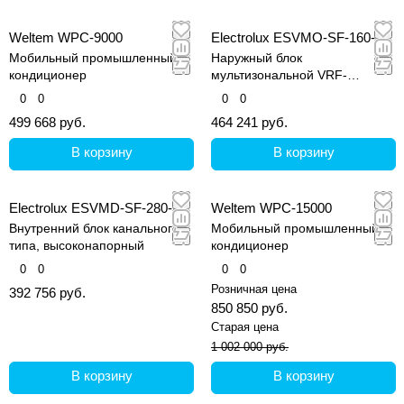
Weltem WPC-9000
Electrolux ESVMO-SF-160-H
Мобильный промышленный
Наружный блок
кондиционер
мультизональной VRF-
системы, серия Step Free
0
0
0
0
499 668 руб.
464 241 руб.
В корзину
В корзину
Electrolux ESVMD-SF-280-A
Weltem WPC-15000
Внутренний блок канального
Мобильный промышленный
типа, высоконапорный
кондиционер
0
0
0
0
Розничная цена
392 756 руб.
850 850 руб.
Старая цена
1 002 000 руб.
В корзину
В корзину