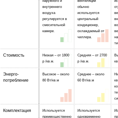
наружного и
вентиляции
ис
внутреннего
обычно
от
воздуха
используется
ве
регулируется в
центральный
вн
смесительной
кондиционер,
в
камере.
охлаждаемый от
ве
чиллера.
на
ти
Стоимость
Низкая – от 1800
Средняя – от 2700
Вы
р
/кв.м.
р
/кв.м.
кв
Энерго-
Высокое – около
Среднее – около
Ни
потребление
80 Вт/кв.м
60 Вт/кв.м
кв
к
те
си
Комплектация
Используется
Используется
И
преимущественно
одновременно
п