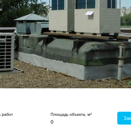
а работ
Площадь объекта, м²
Зак
0