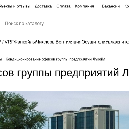
ъекты и отзывы
Доставка
Оплата
Компания
Вакансии
Ко
 / VRF
Фанкойлы
Чиллеры
Вентиляция
Осушители
Увлажните
ы
Кондиционирование офисов группы предприятий Лукойл
ов группы предприятий Л