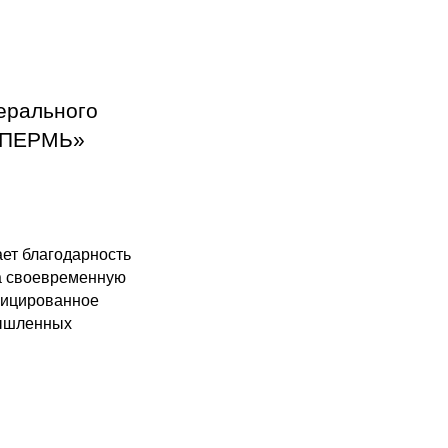
нерального
-ПЕРМЬ»
т благодарность
а своевременную
ифицированное
мышленных