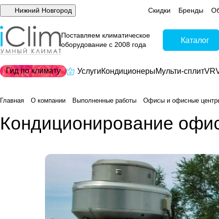
Нижний Новгород
Скидки
Бренды
Об
Поставляем климатическое
Каталог
оборудование с 2008 года
Гид по климату
Услуги
Кондиционеры
Мульти-сплит
VRV
Главная
О компании
Выполненные работы
Офисы и офисные центр
Кондиционирование офис