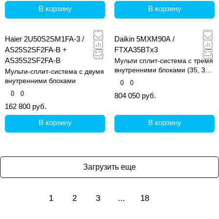
В корзину
В корзину
Haier 2U50S2SM1FA-3 /
Daikin 5MXM90A /
AS25S2SF2FA-B +
FTXA35BTx3
AS35S2SF2FA-B
Мульти сплит-система с тремя
внутренними блоками (35, 35
Мульти-сплит-система с двумя
и 35 кв.м)
внутренними блоками
0
0
0
0
804 050 руб.
162 800 руб.
В корзину
В корзину
Загрузить еще
1
2
3
...
18