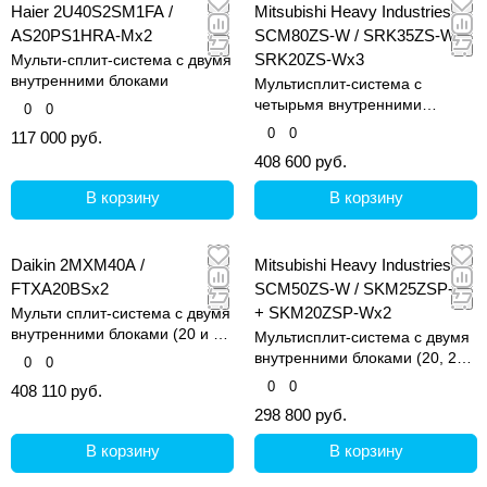
Haier 2U40S2SM1FA /
Mitsubishi Heavy Industries
AS20PS1HRA-Mx2
SCM80ZS-W / SRK35ZS-W +
SRK20ZS-Wx3
Мульти-сплит-система с двумя
внутренними блоками
Мультисплит-система с
четырьмя внутренними
0
0
блоками (20, 20, 20 и 35 кв.м)
0
0
117 000 руб.
408 600 руб.
В корзину
В корзину
Daikin 2MXM40A /
Mitsubishi Heavy Industries
FTXA20BSx2
SCM50ZS-W / SKM25ZSP-W
+ SKM20ZSP-Wx2
Мульти сплит-система с двумя
внутренними блоками (20 и 20
Мультисплит-система с двумя
кв.м)
внутренними блоками (20, 20
0
0
и 25 кв.м)
0
0
408 110 руб.
298 800 руб.
В корзину
В корзину