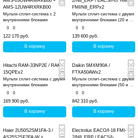
AMS-09UW4RMRKB00 +
2/N8_ERP / EACS/I-07 HM
AMS-12UW4RXRKB00
FMI/N8_ERPx2
Мульти-сплит-система с 2
Мульти сплит-система с двумя
внутренними блоками
внутренними блоками (20 и 20
кв.м)
0
0
0
0
122 170 руб.
139 600 руб.
В корзину
В корзину
Hitachi RAM-33NP2E / RAK-
Daikin 5MXM90A /
15QPEx2
FTXA50AWx2
Мульти сплит-система с двумя
Мульти сплит-система с двумя
внутренними блоками
внутренними блоками (50 и 50
кв.м)
0
0
0
0
169 900 руб.
842 310 руб.
В корзину
В корзину
Haier 2U50S2SM1FA-3 /
Electrolux EACO/I-18 FMI-
AS25S2SF2FA-W +
2/N8_ERP / EACS/I-