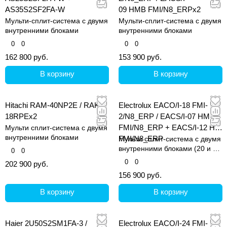
AS35S2SF2FA-W
09 HMB FMI/N8_ERPx2
Мульти-сплит-система с двумя
Мульти-сплит-система с двумя
внутренними блоками
внутренними блоками
0
0
0
0
162 800 руб.
153 900 руб.
В корзину
В корзину
Hitachi RAM-40NP2E / RAK-
Electrolux EACO/I-18 FMI-
18RPEx2
2/N8_ERP / EACS/I-07 HM
FMI/N8_ERP + EACS/I-12 HM
Мульти сплит-система с двумя
внутренними блоками
FMI/N8_ERP
Мульти сплит-система с двумя
внутренними блоками (20 и 30
0
0
кв.м)
0
0
202 900 руб.
156 900 руб.
В корзину
В корзину
Haier 2U50S2SM1FA-3 /
Electrolux EACO/I-24 FMI-