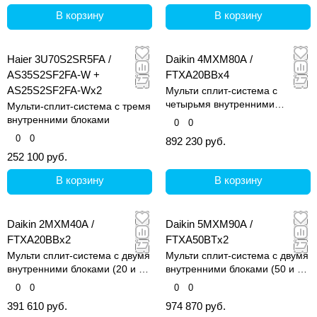
В корзину
В корзину
Haier 3U70S2SR5FA /
Daikin 4MXM80A /
AS35S2SF2FA-W +
FTXA20BBx4
AS25S2SF2FA-Wx2
Мульти сплит-система с
четырьмя внутренними
Мульти-сплит-система с тремя
блоками (20, 20, 20 и 20 кв.м)
внутренними блоками
0
0
0
0
892 230 руб.
252 100 руб.
В корзину
В корзину
Daikin 2MXM40A /
Daikin 5MXM90A /
FTXA20BBx2
FTXA50BTx2
Мульти сплит-система с двумя
Мульти сплит-система с двумя
внутренними блоками (20 и 20
внутренними блоками (50 и 50
кв.м)
кв.м)
0
0
0
0
391 610 руб.
974 870 руб.