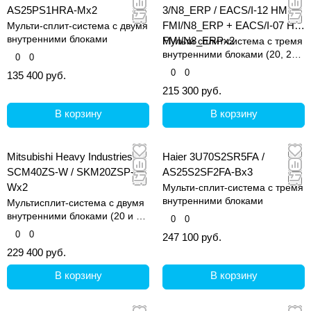
AS25PS1HRA-Mx2
3/N8_ERP / EACS/I-12 HM
FMI/N8_ERP + EACS/I-07 HM
Мульти-сплит-система с двумя
внутренними блоками
FMI/N8_ERPx2
Мульти сплит-система с тремя
внутренними блоками (20, 20
0
0
и 30 кв.м)
0
0
135 400 руб.
215 300 руб.
В корзину
В корзину
Mitsubishi Heavy Industries
Haier 3U70S2SR5FA /
SCM40ZS-W / SKM20ZSP-
AS25S2SF2FA-Bx3
Wx2
Мульти-сплит-система с тремя
внутренними блоками
Мультисплит-система с двумя
внутренними блоками (20 и 20
0
0
кв.м)
0
0
247 100 руб.
229 400 руб.
В корзину
В корзину