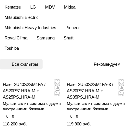
Kentatsu
LG
MDV
Midea
Mitsubishi Electric
Mitsubishi Heavy Industries
Pioneer
Royal Clima
Samsung
Shuft
Toshiba
Все фильтры
Рекомендуем
Haier 2U40S2SM1FA /
Haier 2U50S2SM1FA-3 /
AS20PS1HRA-M +
AS20PS1HRA-M +
AS25PS1HRA-M
AS35PS1HRA-M
Мульти-сплит-система с двумя
Мульти-сплит-система с двумя
внутренними блоками
внутренними блоками
0
0
0
0
118 200 руб.
119 900 руб.