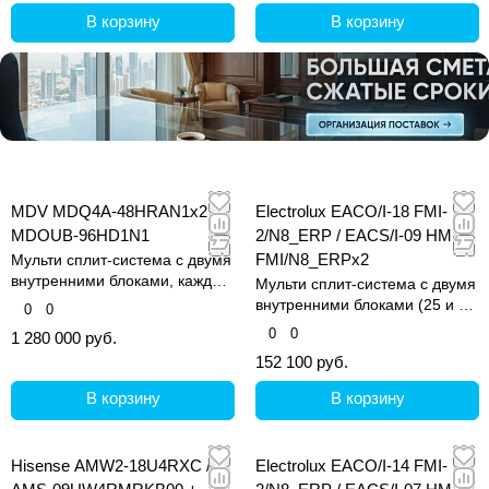
В корзину
В корзину
MDV MDQ4A-48HRAN1x2 /
Electrolux EACO/I-18 FMI-
MDOUB-96HD1N1
2/N8_ERP / EACS/I-09 HM
FMI/N8_ERPx2
Мульти сплит-система с двумя
внутренними блоками, каждый
Мульти сплит-система с двумя
до 130 кв.м.
внутренними блоками (25 и 25
0
0
кв.м)
0
0
1 280 000 руб.
152 100 руб.
В корзину
В корзину
Hisense AMW2-18U4RXC /
Electrolux EACO/I-14 FMI-