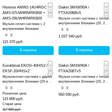
Hisense AMW2-14U4RGC /
Daikin 5MXM90A /
AMS-07UW4RMRKB00 +
FTXA20BBx5
AMS-09UW4RMRKB00
Мульти сплит-система с пятью
внутренними блоками (20, 20,
Мульти-сплит-система с 2
20, 20 и 20 кв.м)
внутренними блоками
0
0
0
0
1 037 540 руб.
115 370 руб.
В корзину
В корзину
Euroklimat EKOG-40HIS2 /
Daikin 5MXM90A /
EKSF-20HNSх2
FTXA20BTx5
Мультисплит-система с двумя
Мульти сплит-система с пятью
внутренними блоками (20 и 20
внутренними блоками (20, 20,
кв.м)
20, 20 и 20 кв.м)
0
0
0
0
Розничная цена
950 590 руб.
115 800 руб.
Старая цена
117 660 руб.