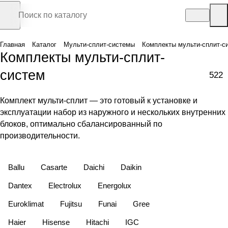
Главная
Каталог
Мульти-сплит-системы
Комплекты мульти-сплит-с
Комплекты мульти-сплит-
систем
522
Комплект мульти-сплит — это готовый к установке и
эксплуатации набор из наружного и нескольких внутренних
блоков, оптимально сбалансированный по
производительности.
Ballu
Casarte
Daichi
Daikin
Dantex
Electrolux
Energolux
Euroklimat
Fujitsu
Funai
Gree
Haier
Hisense
Hitachi
IGC