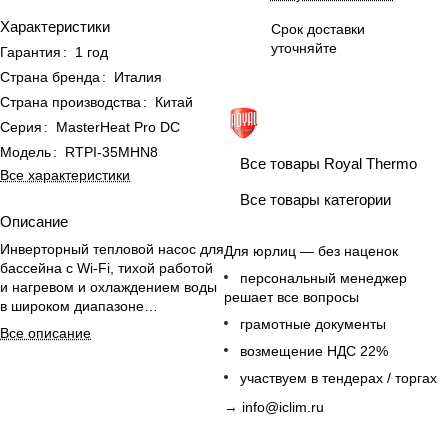
Характеристики
Срок доставки
уточняйте
Гарантия
:
1 год
Страна бренда
:
Италия
Страна производства
:
Китай
Серия
:
MasterHeat Pro DC
Модель
:
RTPI-35MHN8
Все товары Royal Thermo
Все характеристики
Все товары категории
Описание
Инверторный тепловой насос для
Для юрлиц — без наценок
бассейна с Wi-Fi, тихой работой
персональный менеджер
и нагревом и охлаждением воды
решает все вопросы
в широком диапазоне
грамотные документы
температур.
Все описание
возмещение НДС 22%
участвуем в тендерах / торгах
→
info@iclim.ru