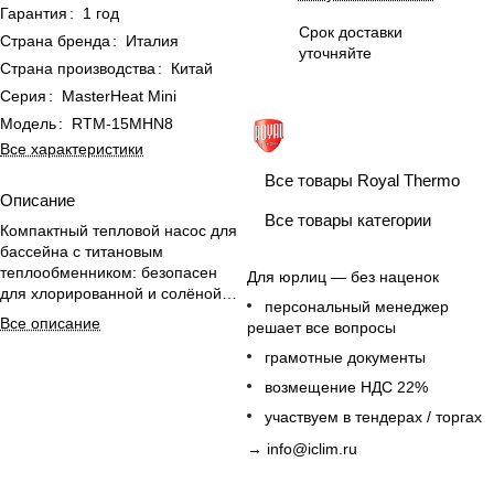
Гарантия
:
1 год
Срок доставки
Страна бренда
:
Италия
уточняйте
Страна производства
:
Китай
Серия
:
MasterHeat Mini
Модель
:
RTM-15MHN8
Все характеристики
Все товары Royal Thermo
Описание
Все товары категории
Компактный тепловой насос для
бассейна с титановым
теплообменником: безопасен
Для юрлиц — без наценок
для хлорированной и солёной
персональный менеджер
воды, продлевает купальный
Все описание
решает все вопросы
сезон.
грамотные документы
возмещение НДС 22%
участвуем в тендерах / торгах
→
info@iclim.ru