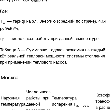
Т
эл
эл
отн
Где:
Т
— тариф на эл. Энергию (средний по стране), 4,04
эл
руб/кВт*ч;
τ
— число часов работы при данной температуре;
Т
Таблица 3 — Суммарная годовая экономия на каждый
кВт реальной тепловой мощности системы отопления
при применении теплового насоса
Москва
Число часов
Коэфф
Наружная
работы, при
Температура
трансф
температура
данной
испарения T
,
исп.реал
в расч