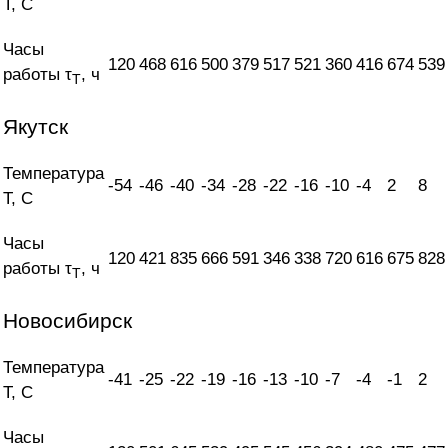
T, С
Часы
120
468
616
500
379
517
521
360
416
674
539
работы τ
, ч
T
Якутск
Температура
-54
-46
-40
-34
-28
-22
-16
-10
-4
2
8
T, С
Часы
120
421
835
666
591
346
338
720
616
675
828
работы τ
, ч
T
Новосибирск
Температура
-41
-25
-22
-19
-16
-13
-10
-7
-4
-1
2
T, С
Часы