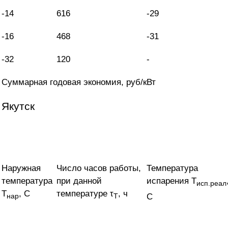
-14
616
-29
-16
468
-31
-32
120
-
Суммарная годовая экономия, руб/кВт
Якутск
Наружная
Число часов работы,
Температура
температура
при данной
испарения T
исп.реал
T
, С
температуре τ
, ч
С
нар
Т