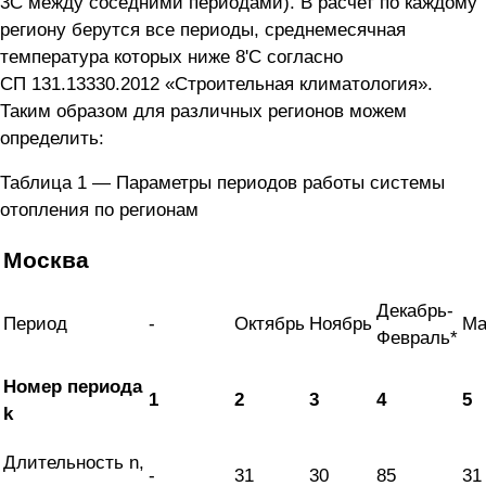
3С между соседними периодами). В расчет по каждому
региону берутся все периоды, среднемесячная
температура которых ниже 8'С согласно
СП 131.13330.2012 «Строительная климатология».
Таким образом для различных регионов можем
определить:
Таблица 1 — Параметры периодов работы системы
отопления по регионам
Москва
Декабрь-
Период
-
Октябрь
Ноябрь
Ма
Февраль*
Номер периода
1
2
3
4
5
k
Длительность n,
-
31
30
85
31