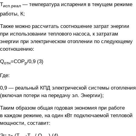
T
— температура испарения в текущем режиме
исп.реал
работы, К;
Также можно рассчитать соотношение затрат энергии
при использовании теплового насоса, к затратам
энергии при электрическом отоплении по следующему
соотношению:
Q
=COP
/0,9 (3)
отн
р
Где:
0,9 — реальный КПД электрической системы отопления
(включая потери на передачу эл. Энергии);
Таким образом общая годовая экономия при работе
в каждом режиме, на один кВт подключаемой тепловой
мощности, составит:
Э= τ
(Т
-Т
/ Q
) (4)