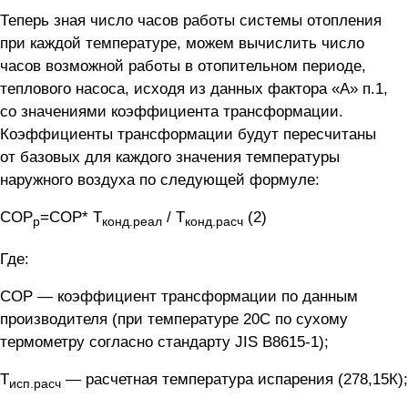
Теперь зная число часов работы системы отопления
при каждой температуре, можем вычислить число
часов возможной работы в отопительном периоде,
теплового насоса, исходя из данных фактора «А» п.1,
со значениями коэффициента трансформации.
Коэффициенты трансформации будут пересчитаны
от базовых для каждого значения температуры
наружного воздуха по следующей формуле:
COP
=COP* T
/ T
(2)
р
конд.реал
конд.расч
Где:
COP — коэффициент трансформации по данным
производителя (при температуре 20С по сухому
термометру согласно стандарту JIS B8615-1);
T
— расчетная температура испарения (278,15К);
исп.расч