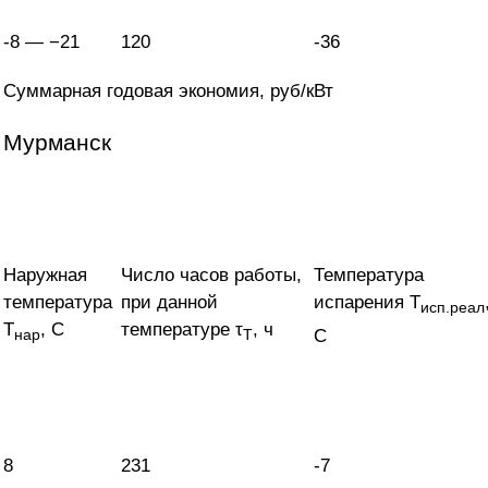
-8 — −21
120
-36
Суммарная годовая экономия, руб/кВт
Мурманск
Наружная
Число часов работы,
Температура
температура
при данной
испарения T
исп.реал
T
, С
температуре τ
, ч
С
нар
Т
8
231
-7