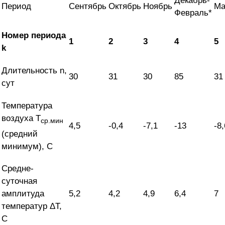
Декабрь-
Период
Сентябрь
Октябрь
Ноябрь
Ма
Февраль*
Номер периода
1
2
3
4
5
k
Длительность n,
30
31
30
85
31
сут
Температура
воздуха T
ср.мин
4,5
-0,4
-7,1
-13
-8,
(средний
минимум), С
Средне-
суточная
амплитуда
5,2
4,2
4,9
6,4
7
температур ΔT,
С