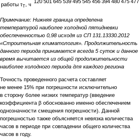
120
501
645
539
495
545
456
394
480
475
477
работы τ
, ч
T
Примечание: Нижняя граница определена
температурой наиболее холодной пятидневки
обеспеченностью 0,98 исходя из СП 131.13330.2012
«Строительная климатология». Продолжительность
данного периода принимается всегда 5 суток и данное
время вычитается из общей продолжительности
наиболее холодного периода для каждого региона
Точность проведенного расчета составляет
не менее 15% при погрешности исключительно
в сторону более низких температур (введение
коэффициента β обоснованно именно обеспечением
однозначности смещения погрешности). Данной
погрешностью также объясняется невязка количества
часов в периоде при совпадении общего количества
часов в году.