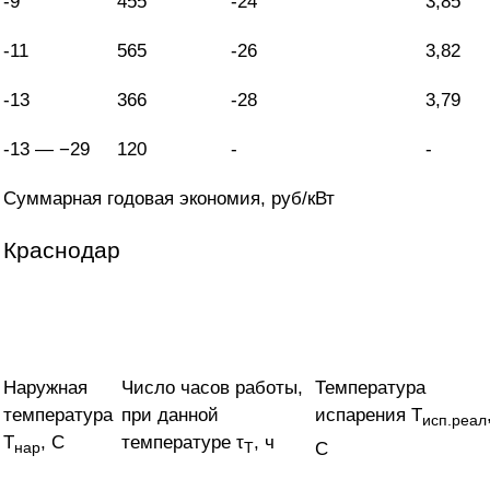
-9
455
-24
3,85
-11
565
-26
3,82
-13
366
-28
3,79
-13 — −29
120
-
-
Суммарная годовая экономия, руб/кВт
Краснодар
Наружная
Число часов работы,
Температура
температура
при данной
испарения T
исп.реал
T
, С
температуре τ
, ч
С
нар
Т