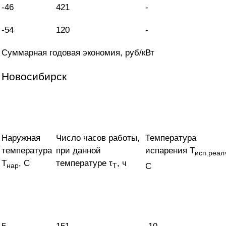
-46
421
-
-54
120
-
Суммарная годовая экономия, руб/кВт
Новосибирск
Наружная
Число часов работы,
Температура
температура
при данной
испарения T
исп.реал
T
, С
температуре τ
, ч
С
нар
Т