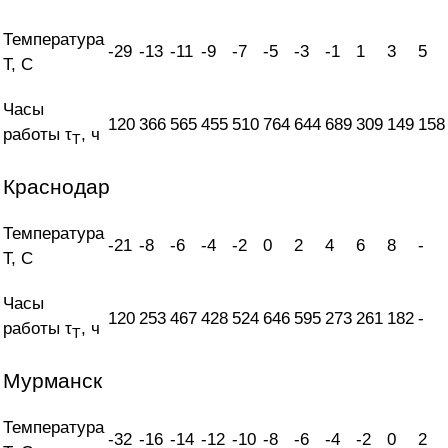
Температура
-29
-13
-11
-9
-7
-5
-3
-1
1
3
5
T, С
Часы
120
366
565
455
510
764
644
689
309
149
158
работы τ
, ч
T
Краснодар
Температура
-21
-8
-6
-4
-2
0
2
4
6
8
-
T, С
Часы
120
253
467
428
524
646
595
273
261
182
-
работы τ
, ч
T
Мурманск
Температура
-32
-16
-14
-12
-10
-8
-6
-4
-2
0
2