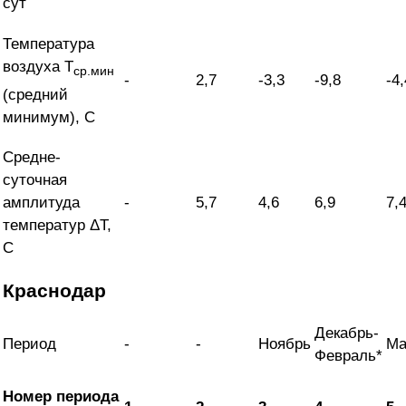
сут
Температура
воздуха T
ср.мин
-
2,7
-3,3
-9,8
-4,
(средний
минимум), С
Средне-
суточная
амплитуда
-
5,7
4,6
6,9
7,
температур ΔT,
С
Краснодар
Декабрь-
Период
-
-
Ноябрь
Ма
Февраль*
Номер периода