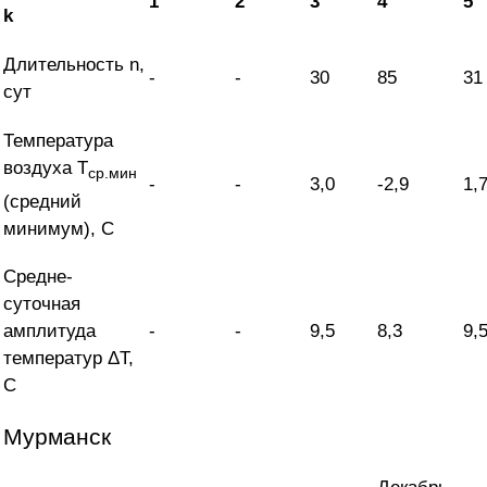
1
2
3
4
5
k
Длительность n,
-
-
30
85
31
сут
Температура
воздуха T
ср.мин
-
-
3,0
-2,9
1,
(средний
минимум), С
Средне-
суточная
амплитуда
-
-
9,5
8,3
9,
температур ΔT,
С
Мурманск