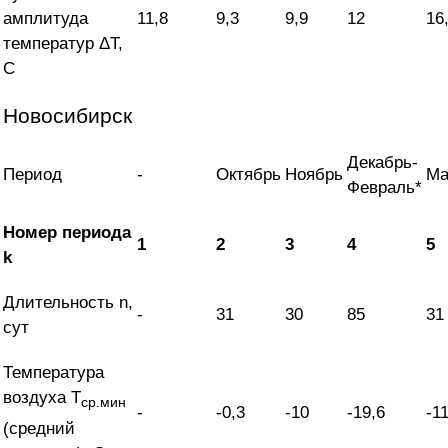
амплитуда
11,8
9,3
9,9
12
16
температур ΔT,
С
Новосибирск
Декабрь-
Период
-
Октябрь
Ноябрь
Ма
Февраль*
Номер периода
1
2
3
4
5
k
Длительность n,
-
31
30
85
31
сут
Температура
воздуха T
ср.мин
-
-0,3
-10
-19,6
-1
(средний