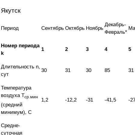
Якутск
Декабрь-
Период
Сентябрь
Октябрь
Ноябрь
Ма
Февраль*
Номер периода
1
2
3
4
5
k
Длительность n,
30
31
30
85
31
сут
Температура
воздуха T
ср.мин
1,2
-12,2
-31
-41,5
-2
(средний
минимум), С
Средне-
суточная