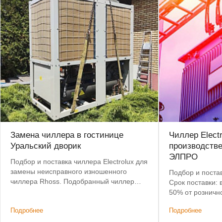
Замена чиллера в гостинице
Чиллер Elect
Уральский дворик
производств
ЭЛПРО
Подбор и поставка чиллера Electrolux для
замены неисправного изношенного
Подбор и постав
чиллера Rhoss. Подобранный чиллер
Срок поставки: 
позволил сохранить действующую
50% от розничн
систему коммуникаций и фанкойлов без
Подробнее
Подробнее
изменений.