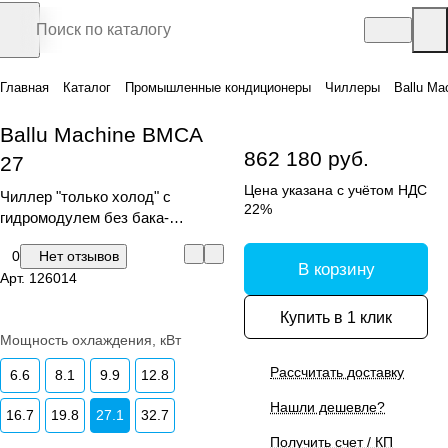
Главная
Каталог
Промышленные кондиционеры
Чиллеры
Ballu Ma
Ballu Machine BMCA
862 180 руб.
27
Цена указана с учётом НДС
Чиллер "только холод" с
22%
гидромодулем без бака-
аккумулятора
0
Нет отзывов
В корзину
Арт.
126014
Купить в 1 клик
Мощность охлаждения, кВт
Рассчитать доставку
6.6
8.1
9.9
12.8
Нашли дешевле?
16.7
19.8
27.1
32.7
Получить счет / КП