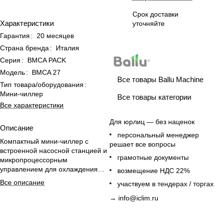
Срок доставки
Характеристики
уточняйте
Гарантия
:
20 месяцев
Страна бренда
:
Италия
Серия
:
BMCA PACK
Модель
:
BMCA 27
Все товары Ballu Machine
Тип товара/оборудования
:
Мини-чиллер
Все товары категории
Все характеристики
Для юрлиц — без наценок
Описание
персональный менеджер
Компактный мини-чиллер с
решает все вопросы
встроенной насосной станцией и
грамотные документы
микропроцессорным
управлением для охлаждения
возмещение НДС 22%
производственных помещений.
Все описание
участвуем в тендерах / торгах
→
info@iclim.ru