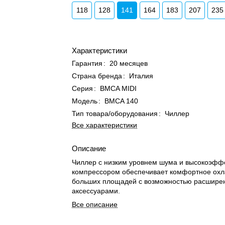
118
128
141
164
183
207
235
Характеристики
Гарантия
:
20 месяцев
Страна бренда
:
Италия
Серия
:
BMCA MIDI
Модель
:
BMCA 140
Тип товара/оборудования
:
Чиллер
Все характеристики
Описание
Чиллер с низким уровнем шума и высокоэф
компрессором обеспечивает комфортное ох
больших площадей с возможностью расшире
аксессуарами.
Все описание