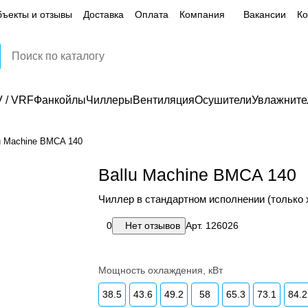
ъекты и отзывы
Доставка
Оплата
Компания
Вакансии
Ко
 / VRF
Фанкойлы
Чиллеры
Вентиляция
Осушители
Увлажните
u Machine BMCA 140
Ballu Machine BMCA 140
Чиллер в стандартном исполнении (только 
0
Нет отзывов
Арт.
126026
Мощность охлаждения, кВт
38.5
43.6
49.2
58
65.3
73.1
84.2