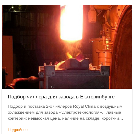
Подбор чиллера для завода в Екатеринбурге
Подбор и поставка 2-х чиллеров Royal Clima с воздушным
охлаждением для завода «Электротехнология». Главные
критерии: невысокая цена, наличие на складе, короткий
срок доставки.
Подробнее