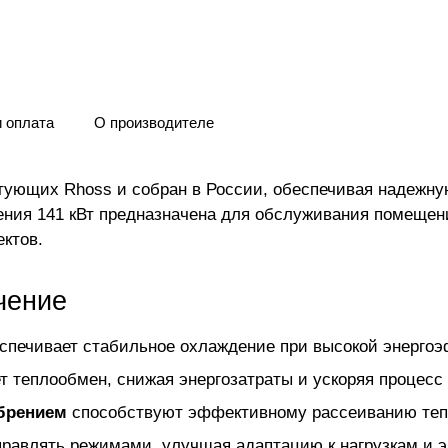
и оплата
О производителе
тующих Rhoss и собран в России, обеспечивая надежную
ния 141 кВт предназначена для обслуживания помещени
ктов.
чение
спечивает стабильное охлаждение при высокой энергоэ
 теплообмен, снижая энергозатраты и ускоряя процесс
брением
способствуют эффективному рассеиванию тепл
правлять режимами, улучшая адаптацию к нагрузкам и 