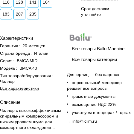
118
128
141
164
Срок доставки
183
207
235
уточняйте
Характеристики
Гарантия
:
20 месяцев
Все товары Ballu Machine
Страна бренда
:
Италия
Все товары категории
Серия
:
BMCA MIDI
Модель
:
BMCA 40
Для юрлиц — без наценок
Тип товара/оборудования
:
Чиллер
персональный менеджер
Все характеристики
решает все вопросы
грамотные документы
Описание
возмещение НДС 22%
Чиллер с высокоэффективным
участвуем в тендерах / торгах
спиральным компрессором и
→
info@iclim.ru
низким уровнем шума для
комфортного охлаждения
коммерческих помещений.