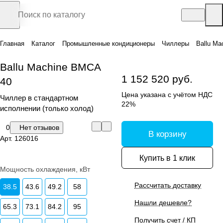
Главная
Каталог
Промышленные кондиционеры
Чиллеры
Ballu Ma
Ballu Machine BMCA
1 152 520 руб.
40
Цена указана с учётом НДС
Чиллер в стандартном
22%
исполнении (только холод)
0
Нет отзывов
В корзину
Арт.
126016
Купить в 1 клик
Мощность охлаждения, кВт
Рассчитать доставку
38.5
43.6
49.2
58
Нашли дешевле?
65.3
73.1
84.2
95
Получить счет / КП