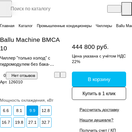
Главная
Каталог
Промышленные кондиционеры
Чиллеры
Ballu Ma
Ballu Machine BMCA
444 800 руб.
10
Цена указана с учётом НДС
Чиллер "только холод" с
22%
гидромодулем без бака-
аккумулятора
0
Нет отзывов
В корзину
Арт.
126010
Купить в 1 клик
Мощность охлаждения, кВт
Рассчитать доставку
6.6
8.1
9.9
12.8
Нашли дешевле?
16.7
19.8
27.1
32.7
Получить счет / КП