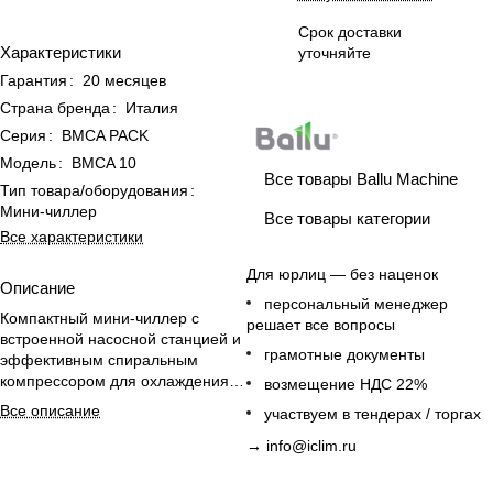
Срок доставки
Характеристики
уточняйте
Гарантия
:
20 месяцев
Страна бренда
:
Италия
Серия
:
BMCA PACK
Модель
:
BMCA 10
Все товары Ballu Machine
Тип товара/оборудования
:
Мини-чиллер
Все товары категории
Все характеристики
Для юрлиц — без наценок
Описание
персональный менеджер
Компактный мини-чиллер с
решает все вопросы
встроенной насосной станцией и
грамотные документы
эффективным спиральным
компрессором для охлаждения
возмещение НДС 22%
помещений до 100 м².
Все описание
участвуем в тендерах / торгах
→
info@iclim.ru