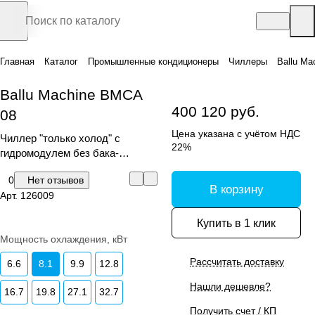
Главная
Каталог
Промышленные кондиционеры
Чиллеры
Ballu Ma
Ballu Machine BMCA
400 120 руб.
08
Цена указана с учётом НДС
Чиллер "только холод" с
22%
гидромодулем без бака-
аккумулятора
0
Нет отзывов
В корзину
Арт.
126009
Купить в 1 клик
Мощность охлаждения, кВт
Рассчитать доставку
6.6
8.1
9.9
12.8
Нашли дешевле?
16.7
19.8
27.1
32.7
Получить счет / КП