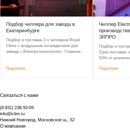
Подбор чиллера для завода в
Чиллер Elect
Екатеринбурге
производств
ЭЛПРО
Подбор и поставка 2-х чиллеров Royal
Clima с воздушным охлаждением для
Подбор и постав
завода «Электротехнология». Главные
Срок поставки: 
критерии: невысокая цена, наличие на
50% от розничн
складе, короткий срок доставки.
Подробнее
Подробнее
Связаться с нами
(8 831) 238-93-09
info@iclim.ru
Нижний Новгород
,
Московское ш., 52
О компании