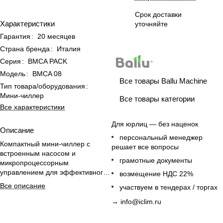
Срок доставки
Характеристики
уточняйте
Гарантия
:
20 месяцев
Страна бренда
:
Италия
Серия
:
BMCA PACK
Модель
:
BMCA 08
Все товары Ballu Machine
Тип товара/оборудования
:
Мини-чиллер
Все товары категории
Все характеристики
Для юрлиц — без наценок
Описание
персональный менеджер
Компактный мини-чиллер с
решает все вопросы
встроенным насосом и
грамотные документы
микропроцессорным
управлением для эффективного
возмещение НДС 22%
охлаждения помещений до 80
Все описание
участвуем в тендерах / торгах
м².
→
info@iclim.ru