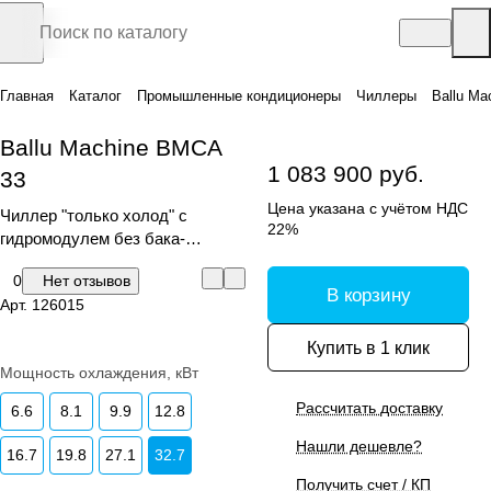
Главная
Каталог
Промышленные кондиционеры
Чиллеры
Ballu Ma
Ballu Machine BMCA
1 083 900 руб.
33
Цена указана с учётом НДС
Чиллер "только холод" с
22%
гидромодулем без бака-
аккумулятора
0
Нет отзывов
В корзину
Арт.
126015
Купить в 1 клик
Мощность охлаждения, кВт
Рассчитать доставку
6.6
8.1
9.9
12.8
Нашли дешевле?
16.7
19.8
27.1
32.7
Получить счет / КП