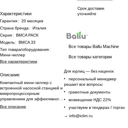
Срок доставки
Характеристики
уточняйте
Гарантия
:
20 месяцев
Страна бренда
:
Италия
Серия
:
BMCA PACK
Модель
:
BMCA 33
Все товары Ballu Machine
Тип товара/оборудования
:
Мини-чиллер
Все товары категории
Все характеристики
Для юрлиц — без наценок
Описание
персональный менеджер
Компактный мини-чиллер с
решает все вопросы
встроенной насосной станцией и
грамотные документы
микропроцессорным
управлением для эффективного
возмещение НДС 22%
охлаждения офисных
Все описание
участвуем в тендерах / торгах
помещений.
→
info@iclim.ru