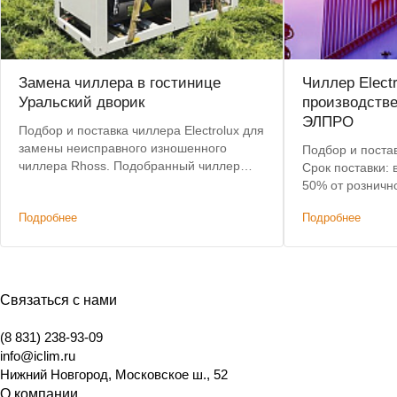
Замена чиллера в гостинице
Чиллер Elect
Уральский дворик
производств
ЭЛПРО
Подбор и поставка чиллера Electrolux для
замены неисправного изношенного
Подбор и постав
чиллера Rhoss. Подобранный чиллер
Срок поставки: 
позволил сохранить действующую
50% от розничн
систему коммуникаций и фанкойлов без
Подробнее
Подробнее
изменений.
Связаться с нами
(8 831) 238-93-09
info@iclim.ru
Нижний Новгород
,
Московское ш., 52
О компании