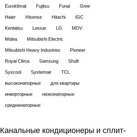
Euroklimat
Fujitsu
Funai
Gree
Haier
Hisense
Hitachi
IGC
Kentatsu
Lessar
LG
MDV
Midea
Mitsubishi Electric
Mitsubishi Heavy Industries
Pioneer
Royal Clima
Samsung
Shuft
Syscool
Systemair
TCL
высоконапорные
для квартиры
инверторные
низконапорные
средненапорные
Канальные кондиционеры и сплит-