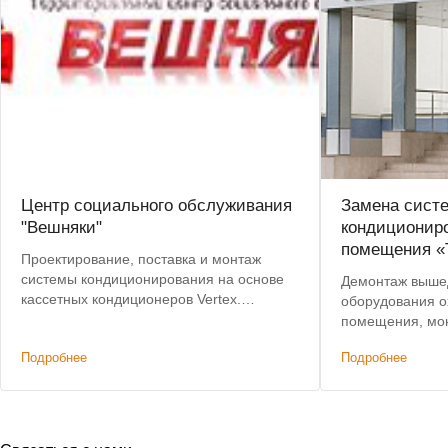
Центр социального обслуживания
Замена сист
"Вешняки"
кондициониро
помещения «
Проектирование, поставка и монтаж
системы кондиционирования на основе
Демонтаж вышед
кассетных кондиционеров Vertex.
оборудования о
Пусконаладочные работы.
помещения, мон
системы кондиц
Подробнее
Подробнее
Скидка: 45% от
Отсрочка платеж