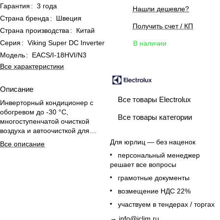
Гарантия
:
3 года
Нашли дешевле?
Страна бренда
:
Швеция
Получить счет / КП
Страна производства
:
Китай
Серия
:
Viking Super DC Inverter
В наличии
Модель
:
EACS/I-18HVI/N3
Все характеристики
Описание
Все товары Electrolux
Инверторный кондиционер с
обогревом до -30 °C,
Все товары категории
многоступенчатой очисткой
воздуха и автоочисткой для
комфортного климата круглый
Для юрлиц — без наценок
Все описание
год
персональный менеджер
решает все вопросы
грамотные документы
возмещение НДС 22%
участвуем в тендерах / торгах
→
info@iclim.ru