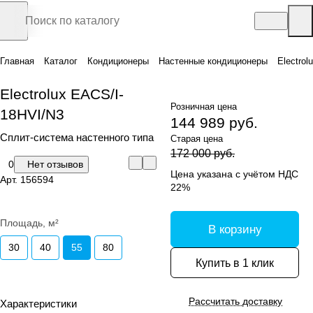
Главная
Каталог
Кондиционеры
Настенные кондиционеры
Electro
Electrolux EACS/I-
Розничная цена
18HVI/N3
144 989 руб.
Сплит-система настенного типа
Старая цена
172 000 руб.
0
Нет отзывов
Цена указана с учётом НДС
Арт.
156594
22%
Площадь, м²
В корзину
30
40
55
80
Купить в 1 клик
Рассчитать доставку
Характеристики