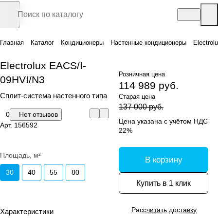
Главная
Каталог
Кондиционеры
Настенные кондиционеры
Electro
Electrolux EACS/I-
Розничная цена
09HVI/N3
114 989 руб.
Сплит-система настенного типа
Старая цена
137 000 руб.
0
Нет отзывов
Цена указана с учётом НДС
Арт.
156592
22%
Площадь, м²
В корзину
30
40
55
80
Купить в 1 клик
Рассчитать доставку
Характеристики