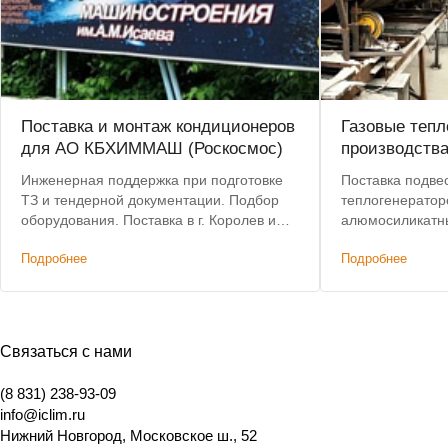
Поставка и монтаж кондиционеров
Газовые тепл
для АО КБХИММАШ (Роскосмос)
производств
Инженерная поддержка при подготовке
Поставка подве
ТЗ и тендерной документации. Подбор
теплогенератор
оборудования. Поставка в г. Королев и
алюмосиликатн
монтаж.
Предоставлена 
Подробнее
Подробнее
Бесплатная дос
Связаться с нами
(8 831) 238-93-09
info@iclim.ru
Нижний Новгород
,
Московское ш., 52