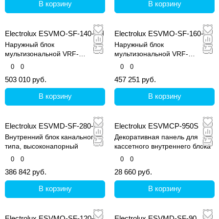
В корзину
В корзину
сплит-систем, обеспечивающие охлаждение
воздуха внутри здания. Могут устанавливаться
Electrolux ESVMO-SF-140-SH
Electrolux ESVMO-SF-160-H
как на стены, так и на потолок.
Наружный блок
Наружный блок
мультизональной VRF-
мультизональной VRF-
системы, серия Step Free
системы, серия Step Free
0
0
0
0
503 010 руб.
457 251 руб.
В корзину
В корзину
Electrolux ESVMD-SF-280-A
Electrolux ESVMCP-950S
Внутренний блок канального
Декоративная панель для
типа, высоконапорный
кассетного внутреннего блока
0
0
0
0
386 842 руб.
28 660 руб.
В корзину
В корзину
Electrolux ESVMO-SF-120-H
Electrolux ESVMD-SF-90