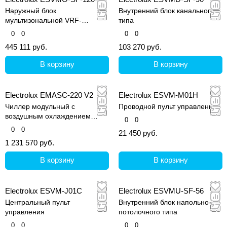
Наружный блок
Внутренний блок канального
мультизональной VRF-
типа
системы, серия Step Free
0
0
0
0
445 111 руб.
103 270 руб.
В корзину
В корзину
Electrolux EMASC-220 V2
Electrolux ESVM-M01H
Чиллер модульный с
Проводной пульт управления
воздушным охлаждением
0
0
конденсатора
0
0
21 450 руб.
1 231 570 руб.
В корзину
В корзину
Electrolux ESVM-J01C
Electrolux ESVMU-SF-56
Центральный пульт
Внутренний блок напольно-
управления
потолочного типа
0
0
0
0