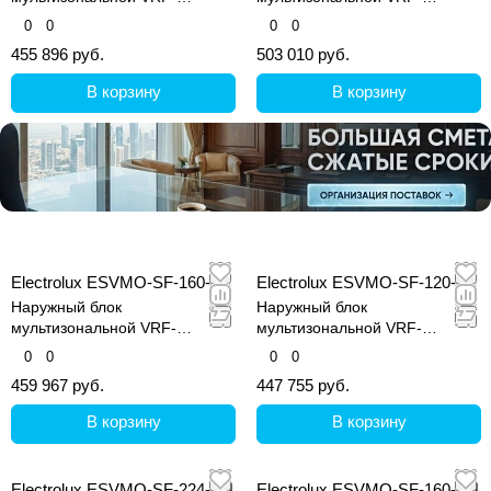
системы, серия Step Free
системы, серия Step Free
0
0
0
0
455 896 руб.
503 010 руб.
В корзину
В корзину
Electrolux ESVMO-SF-160-H
Electrolux ESVMO-SF-120-H
Наружный блок
Наружный блок
мультизональной VRF-
мультизональной VRF-
системы, серия Step Free
системы, серия Step Free
0
0
0
0
459 967 руб.
447 755 руб.
В корзину
В корзину
Electrolux ESVMO-SF-224-SH
Electrolux ESVMO-SF-160-SH