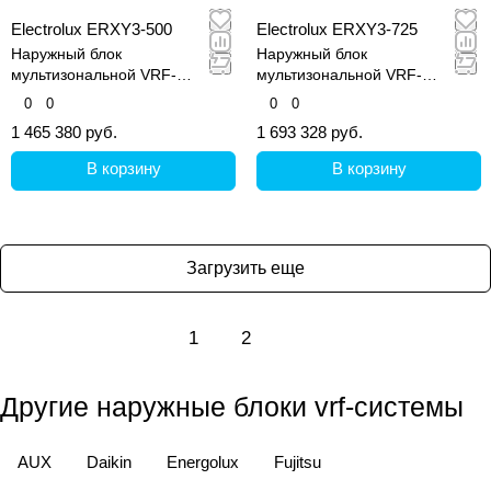
Electrolux ERXY3-500
Electrolux ERXY3-725
Наружный блок
Наружный блок
мультизональной VRF-
мультизональной VRF-
системы, серия ERXY3
системы, серия ERXY3
0
0
0
0
1 465 380 руб.
1 693 328 руб.
В корзину
В корзину
Загрузить еще
1
2
Другие наружные блоки vrf-системы
AUX
Daikin
Energolux
Fujitsu