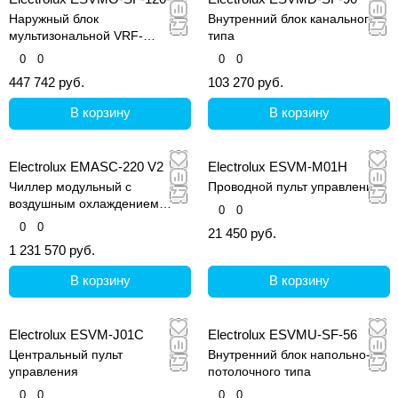
Наружный блок
Внутренний блок канального
мультизональной VRF-
типа
системы, серия Step Free
0
0
0
0
447 742 руб.
103 270 руб.
В корзину
В корзину
Electrolux EMASC-220 V2
Electrolux ESVM-M01H
Чиллер модульный с
Проводной пульт управления
воздушным охлаждением
0
0
конденсатора
0
0
21 450 руб.
1 231 570 руб.
В корзину
В корзину
Electrolux ESVM-J01C
Electrolux ESVMU-SF-56
Центральный пульт
Внутренний блок напольно-
управления
потолочного типа
0
0
0
0