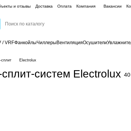
ъекты и отзывы
Доставка
Оплата
Компания
Вакансии
Ко
 / VRF
Фанкойлы
Чиллеры
Вентиляция
Осушители
Увлажните
-сплит
Electrolux
сплит-систем Electrolux
40