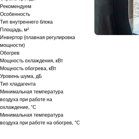
Energolux
(
56
)
Рекомендуем
Euroklimat
(
11
)
Особенность
Тип внутреннего блока
Fujitsu
(
16
)
Площадь, м²
Funai
(
38
)
Инвертор (плавная регулировка
мощности)
GENERAL
(
75
)
Обогрев
Gree
(
74
)
Мощность охлаждения, кВт
Мощность обогрева, кВт
Haier
(
115
)
Уровень шума, дБ
Hisense
(
80
)
Тип хладагента
Минимальная температура
Hitachi
(
6
)
воздуха при работе на
IGC
(
19
)
охлаждение, °C
Минимальная температура
Kentatsu
(
35
)
воздуха при работе на обогрев, °C
Lessar
(
15
)
LG
(
37
)