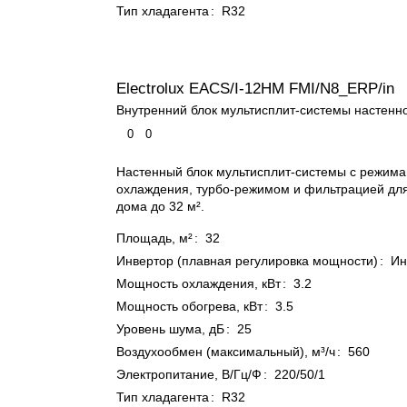
Тип хладагента
:
R32
Electrolux EACS/I-12HM FMI/N8_ERP/in
Внутренний блок мультисплит-системы настенно
0
0
Настенный блок мультисплит-системы с режима
охлаждения, турбо-режимом и фильтрацией дл
дома до 32 м².
Площадь, м²
:
32
Инвертор (плавная регулировка мощности)
:
Ин
Мощность охлаждения, кВт
:
3.2
Мощность обогрева, кВт
:
3.5
Уровень шума, дБ
:
25
Воздухообмен (максимальный), м³/ч
:
560
Электропитание, В/Гц/Ф
:
220/50/1
Тип хладагента
:
R32