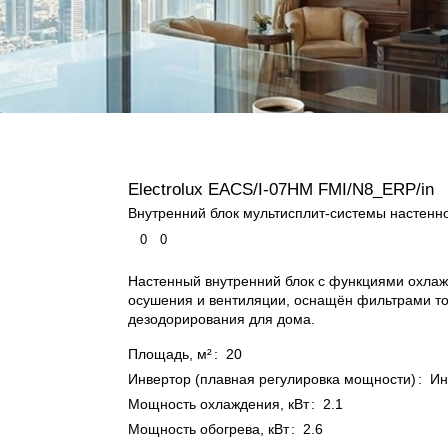
Electrolux EACS/I-07HM FMI/N8_ERP/in
Внутренний блок мультисплит-системы настенно
0
0
Настенный внутренний блок с функциями охлаж
осушения и вентиляции, оснащён фильтрами то
дезодорирования для дома.
Площадь, м²
:
20
Инвертор (плавная регулировка мощности)
:
Ин
Мощность охлаждения, кВт
:
2.1
Мощность обогрева, кВт
:
2.6