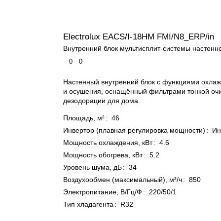
Electrolux EACS/I-18HM FMI/N8_ERP/in
Внутренний блок мультисплит-системы настенно
0
0
Настенный внутренний блок с функциями охлаж
и осушения, оснащённый фильтрами тонкой очи
дезодорации для дома.
Площадь, м²
:
46
Инвертор (плавная регулировка мощности)
:
Ин
Мощность охлаждения, кВт
:
4.6
Мощность обогрева, кВт
:
5.2
Уровень шума, дБ
:
34
Воздухообмен (максимальный), м³/ч
:
850
Электропитание, В/Гц/Ф
:
220/50/1
Тип хладагента
:
R32