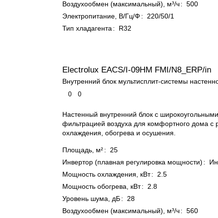
Воздухообмен (максимальный), м³/ч
:
500
Электропитание, В/Гц/Ф
:
220/50/1
Тип хладагента
:
R32
Electrolux EACS/I-09HM FMI/N8_ERP/in
Внутренний блок мультисплит-системы настенно
0
0
Настенный внутренний блок с широкоугольным
фильтрацией воздуха для комфортного дома с
охлаждения, обогрева и осушения.
Площадь, м²
:
25
Инвертор (плавная регулировка мощности)
:
Ин
Мощность охлаждения, кВт
:
2.5
Мощность обогрева, кВт
:
2.8
Уровень шума, дБ
:
28
Воздухообмен (максимальный), м³/ч
:
560