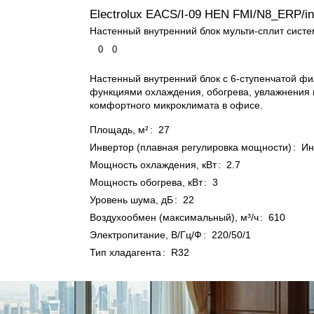
Electrolux EACS/I-09 HEN FMI/N8_ERP/in
Настенный внутренний блок мульти-сплит сист
0
0
Настенный внутренний блок с 6-ступенчатой фи
функциями охлаждения, обогрева, увлажнения 
комфортного микроклимата в офисе.
Площадь, м²
:
27
Инвертор (плавная регулировка мощности)
:
Ин
Мощность охлаждения, кВт
:
2.7
Мощность обогрева, кВт
:
3
Уровень шума, дБ
:
22
Воздухообмен (максимальный), м³/ч
:
610
Электропитание, В/Гц/Ф
:
220/50/1
Тип хладагента
:
R32