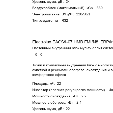
Уровень шума, дБ
:
24
Воздухообмен (максимальный), м³/ч
:
560
Электропитание, В/Гц/Ф
:
220/50/1
Тип хладагента
:
R32
Electrolux EACS/I-07 HMB FMI/N8_ERP/i
Настенный внутренний блок мульти-сплит сист
0
0
Тихий и компактный внутренний блок с многост
очисткой и режимами обогрева, охлаждения и 
комфортного офиса.
Площадь, м²
:
22
Инвертор (плавная регулировка мощности)
:
Ин
Мощность охлаждения, кВт
:
2.2
Мощность обогрева, кВт
:
2.4
Уровень шума, дБ
:
22