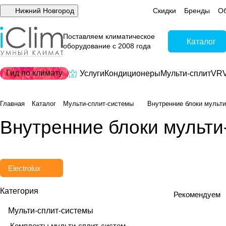
Нижний Новгород
Скидки
Бренды
Об
Поставляем климатическое
Каталог
оборудование с 2008 года
Гид по климату
Услуги
Кондиционеры
Мульти-сплит
VRV
Главная
Каталог
Мульти-сплит-системы
Внутренние блоки мульти
Внутренние блоки мульти-
Electrolux
Категория
Рекомендуем
Мульти-сплит-системы
Комплекты мульти-сплит-систем