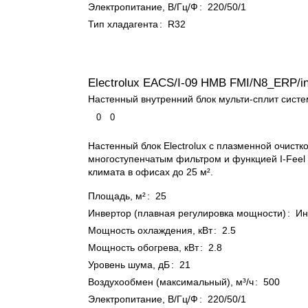
Электропитание, В/Гц/Ф
:
220/50/1
Тип хладагента
:
R32
Electrolux EACS/I-09 HMB FMI/N8_ERP/i
Настенный внутренний блок мульти-сплит сист
0
0
Настенный блок Electrolux с плазменной очистко
многоступенчатым фильтром и функцией I-Feel
климата в офисах до 25 м².
Площадь, м²
:
25
Инвертор (плавная регулировка мощности)
:
Ин
Мощность охлаждения, кВт
:
2.5
Мощность обогрева, кВт
:
2.8
Уровень шума, дБ
:
21
Воздухообмен (максимальный), м³/ч
:
500
Электропитание, В/Гц/Ф
:
220/50/1