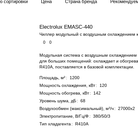
ю сортировки
Цена
Страна бренда
Рекомендуе
охлаждения
– неотъемлемая часть охлаждающих сплит-
о за пределы помещения.
 охлаждения
– узлы сплит-систем, обеспечивающие охл
Electrolux EMASC-440
 так и на потолок.
Чиллер модульный с воздушным охлаждением 
0
0
Модульная система с воздушным охлаждением 
для больших помещений: охлаждает и обогревае
R410A, поставляется в базовой комплектации.
Площадь, м²
:
1200
Мощность охлаждения, кВт
:
120
Мощность обогрева, кВт
:
142
Уровень шума, дБ
:
68
Воздухообмен (максимальный), м³/ч
:
27000x2
Электропитание, В/Гц/Ф
:
380/50/3
Тип хладагента
:
R410A