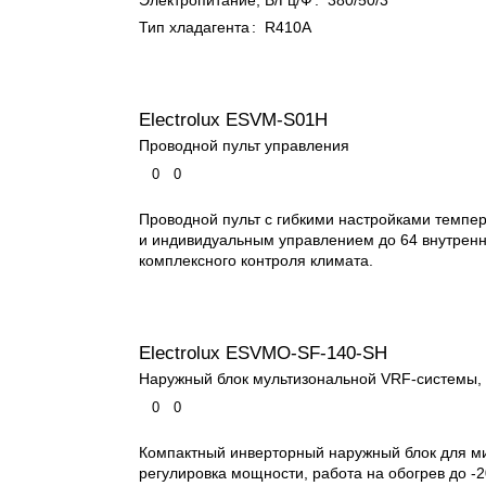
Электропитание, В/Гц/Ф
:
380/50/3
Тип хладагента
:
R410A
Electrolux ESVM-S01H
Проводной пульт управления
0
0
Проводной пульт с гибкими настройками темпе
и индивидуальным управлением до 64 внутренн
комплексного контроля климата.
Electrolux ESVMO-SF-140-SH
Наружный блок мультизональной VRF-системы, 
0
0
Компактный инверторный наружный блок для м
регулировка мощности, работа на обогрев до -2