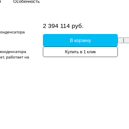
м
Особенность
систем. Предназначены для охлаждения
аждение воздуха внутри здания. Могут
2 394 114 руб.
конденсатора
В корзину
конденсатора
Купить в 1 клик
т, работает на