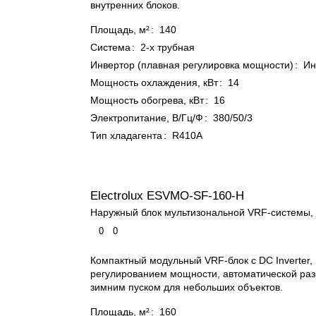
внутренних блоков.
Площадь, м²
:
140
Система
:
2-х трубная
Инвертор (плавная регулировка мощности)
:
Ин
Мощность охлаждения, кВт
:
14
Мощность обогрева, кВт
:
16
Электропитание, В/Гц/Ф
:
380/50/3
Тип хладагента
:
R410A
Electrolux ESVMO-SF-160-H
Наружный блок мультизональной VRF-системы, 
0
0
Компактный модульный VRF-блок с DC Inverter,
регулированием мощности, автоматической раз
зимним пуском для небольших объектов.
Площадь, м²
:
160