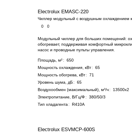
Electrolux EMASC-220
Чиллер модульный с воздушным охлаждением 
0
0
Модульный чиллер для больших помещений: ох
обогревает, поддерживая комфортный микрокли
насос и проводные пульты управления.
Площадь, м²
:
650
Мощность охлаждения, кВт
:
65
Мощность обогрева, кВт
:
71
Уровень шума, дБ
:
65
Воздухообмен (максимальный), м³/ч
:
13500x2
Электропитание, В/Гц/Ф
:
380/50/3
Тип хладагента
:
R410A
Electrolux ESVMCP-600S