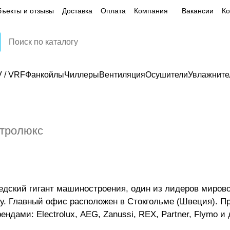
ъекты и отзывы
Доставка
Оплата
Компания
Вакансии
Ко
 / VRF
Фанкойлы
Чиллеры
Вентиляция
Осушители
Увлажните
тролюкс
 шведский гигант машиностроения, один из лидеров мир
ду. Главный офис расположен в Стокгольме (Швеция). Пр
ндами: Electrolux, AEG, Zanussi, REX, Partner, Flymo и