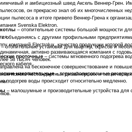
риимчивый и амбициозный швед Аксель Веннер-Грен. И
пылесосов, он прекрасно знал об их многочисленных не
ции пылесоса в итоге привело Веннер-Грена к организа
омпания Svenska Elektron.
 котлы
– отопительные системы большой мощности для
тся.
 и объединяясь с другими профильными предприятиями
пу компаний Electrolux, качество продукции которой п
ы
– отопительные установки для квартир, офисов и не
 динамичная, активно развивающаяся компания с годов
ческие проточные
– системы мгновенного подогрева в
лее 58 тысяч человек.
еского кабеля.
 направлена на бесконечное совершенствование и повыш
ческие накопительные
– термоизолированные резервуа
нном поиске нестандартных дизайнерских и технически
 но подогрев воды происходит относительно медленно.
ики.
ры
– малошумные и производительные устройства для 
иков.
новки
– оборудование для создания принудительного воз
тройства, предназначенные для непрерывной подачи воз