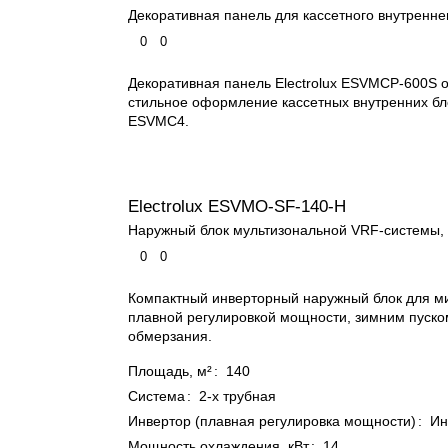
Декоративная панель для кассетного внутренне
0
0
Декоративная панель Electrolux ESVMCP-600S 
стильное оформление кассетных внутренних бл
ESVMC4.
Electrolux ESVMO-SF-140-H
Наружный блок мультизональной VRF-системы, 
0
0
Компактный инверторный наружный блок для м
плавной регулировкой мощности, зимним пуско
обмерзания.
Площадь, м²
:
140
Система
:
2-х трубная
Инвертор (плавная регулировка мощности)
:
Ин
Мощность охлаждения, кВт
:
14