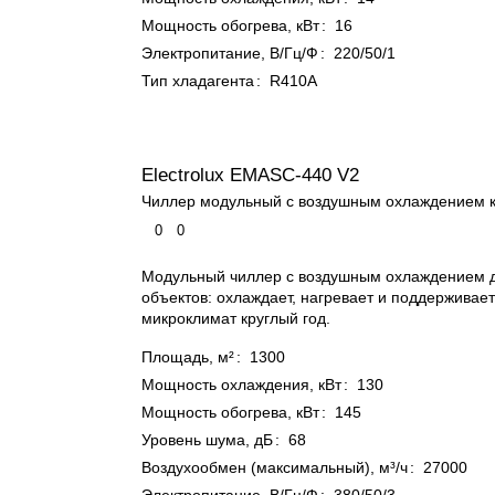
Мощность обогрева, кВт
:
16
Электропитание, В/Гц/Ф
:
220/50/1
Тип хладагента
:
R410A
Electrolux EMASC-440 V2
Чиллер модульный с воздушным охлаждением 
0
0
Модульный чиллер с воздушным охлаждением 
объектов: охлаждает, нагревает и поддержива
микроклимат круглый год.
Площадь, м²
:
1300
Мощность охлаждения, кВт
:
130
Мощность обогрева, кВт
:
145
Уровень шума, дБ
:
68
Воздухообмен (максимальный), м³/ч
:
27000