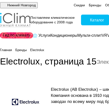
Нижний Новгород
Скидки
Бренды
Об
Поставляем климатическое
Каталог
оборудование с 2008 года
Гид по климату
Услуги
Кондиционеры
Мульти-сплит
VRV
Главная
Бренды
Electrolux
Electrolux, страница 15
Элек
Electrolux (AB Electrolux) –
Компания основана в 1910 го
заводах по всему миру под бре