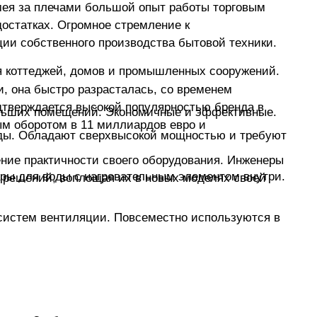
мея за плечами большой опыт работы торговым
достатках. Огромное стремление к
ции собственного производства бытовой техники.
 коттеджей, домов и промышленных сооружений.
, она быстро разрасталась, со временем
одтверждается высокой популярностью бренда в
больших помещений. Экономичные и эффективные.
ым оборотом в 11 миллиардов евро и
оды. Обладают сверхвысокой мощностью и требуют
ение практичности своего оборудования. Инженеры
ры для воды с нагревательным элементом внутри.
х решений, воплощая их в новых моделях своей
систем вентиляции. Повсеместно используются в
духообмена в закрытых цехах, торговых залах и
духа внутрь зданий.