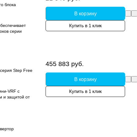
го блока
В корзину
обеспечивает
Купить в 1 клик
оков серии
455 883 руб.
серия Step Free
В корзину
ини-VRF с
Купить в 1 клик
м и защитой от
вертор