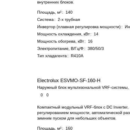
внутренних блоков.
Площадь, м²
:
140
Система
:
2-х трубная
Инвертор (плавная регулировка мощности)
:
Ин
Мощность охлаждения, кВт
:
14
Мощность обогрева, кВт
:
16
Электропитание, В/Гц/Ф
:
380/50/3
Тип хладагента
:
R410A
Electrolux ESVMO-SF-160-H
Наружный блок мультизональной VRF-системы, 
0
0
Компактный модульный VRF-блок с DC Inverter,
регулированием мощности, автоматической раз
зимним пуском для небольших объектов.
Площадь, м²
:
160