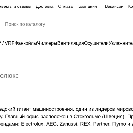
ъекты и отзывы
Доставка
Оплата
Компания
Вакансии
Ко
 / VRF
Фанкойлы
Чиллеры
Вентиляция
Осушители
Увлажните
ролюкс
 шведский гигант машиностроения, один из лидеров мир
ду. Главный офис расположен в Стокгольме (Швеция). Пр
ндами: Electrolux, AEG, Zanussi, REX, Partner, Flymo и