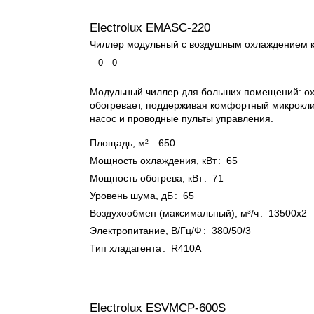
Electrolux EMASC-220
Чиллер модульный с воздушным охлаждением 
0
0
Модульный чиллер для больших помещений: ох
обогревает, поддерживая комфортный микрокли
насос и проводные пульты управления.
Площадь, м²
:
650
Мощность охлаждения, кВт
:
65
Мощность обогрева, кВт
:
71
Уровень шума, дБ
:
65
Воздухообмен (максимальный), м³/ч
:
13500x2
Электропитание, В/Гц/Ф
:
380/50/3
Тип хладагента
:
R410A
Electrolux ESVMCP-600S