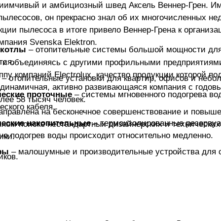
риимчивый и амбициозный швед Аксель Веннер-Грен. И
пылесосов, он прекрасно знал об их многочисленных не
ции пылесоса в итоге привело Веннер-Грена к организа
омпания Svenska Elektron.
 котлы
– отопительные системы большой мощности для
тся.
 и объединяясь с другими профильными предприятиями
пу компаний Electrolux, качество продукции которой п
ы
– отопительные установки для квартир, офисов и не
 динамичная, активно развивающаяся компания с годов
ческие проточные
– системы мгновенного подогрева в
лее 58 тысяч человек.
еского кабеля.
 направлена на бесконечное совершенствование и повыш
ческие накопительные
– термоизолированные резервуа
нном поиске нестандартных дизайнерских и технически
 но подогрев воды происходит относительно медленно.
ики.
ры
– малошумные и производительные устройства для 
иков.
новки
– оборудование для создания принудительного воз
тройства, предназначенные для непрерывной подачи воз