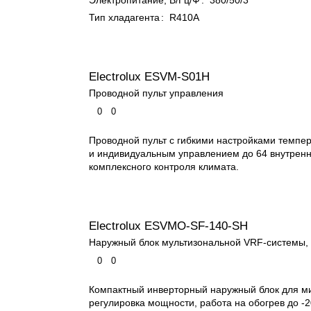
Электропитание, В/Гц/Ф
:
380/50/3
Тип хладагента
:
R410A
Electrolux ESVM-S01H
Проводной пульт управления
0
0
Проводной пульт с гибкими настройками темпе
и индивидуальным управлением до 64 внутренн
комплексного контроля климата.
Electrolux ESVMO-SF-140-SH
Наружный блок мультизональной VRF-системы, 
0
0
Компактный инверторный наружный блок для м
регулировка мощности, работа на обогрев до -2