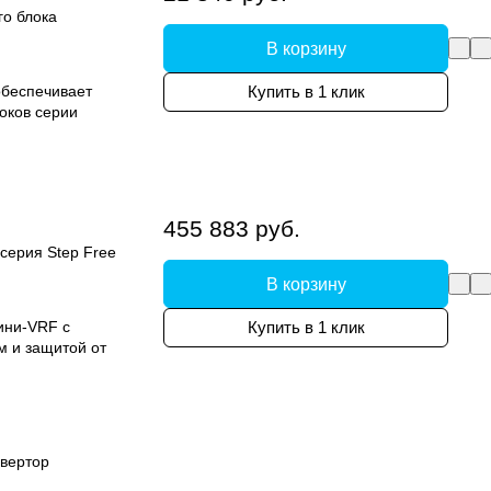
го блока
В корзину
обеспечивает
Купить в 1 клик
оков серии
455 883 руб.
серия Step Free
В корзину
ини-VRF с
Купить в 1 клик
м и защитой от
вертор