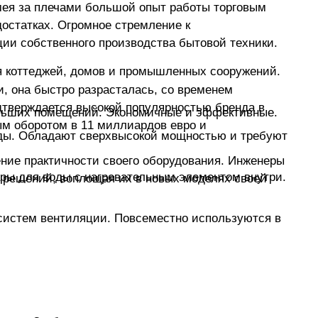
мея за плечами большой опыт работы торговым
достатках. Огромное стремление к
ции собственного производства бытовой техники.
 коттеджей, домов и промышленных сооружений.
, она быстро разрасталась, со временем
одтверждается высокой популярностью бренда в
больших помещений. Экономичные и эффективные.
ым оборотом в 11 миллиардов евро и
оды. Обладают сверхвысокой мощностью и требуют
ение практичности своего оборудования. Инженеры
ры для воды с нагревательным элементом внутри.
х решений, воплощая их в новых моделях своей
систем вентиляции. Повсеместно используются в
духообмена в закрытых цехах, торговых залах и
духа внутрь зданий.