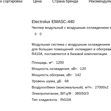
ю сортировки
Цена
Страна бренда
Рекомендуе
охлаждения
– неотъемлемая часть охлаждающих сплит-
о за пределы помещения.
 охлаждения
– узлы сплит-систем, обеспечивающие охл
Electrolux EMASC-440
 так и на потолок.
Чиллер модульный с воздушным охлаждением 
0
0
Модульная система с воздушным охлаждением 
для больших помещений: охлаждает и обогревае
R410A, поставляется в базовой комплектации.
Площадь, м²
:
1200
Мощность охлаждения, кВт
:
120
Мощность обогрева, кВт
:
142
Уровень шума, дБ
:
68
Воздухообмен (максимальный), м³/ч
:
27000x2
Электропитание, В/Гц/Ф
:
380/50/3
Тип хладагента
:
R410A