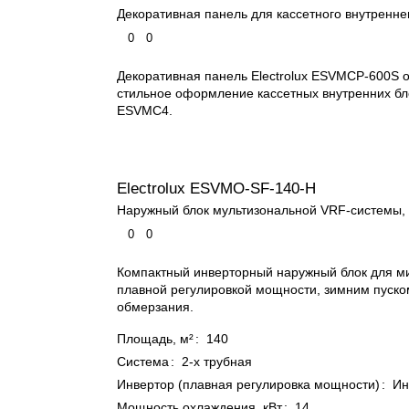
Декоративная панель для кассетного внутренне
0
0
Декоративная панель Electrolux ESVMCP-600S 
стильное оформление кассетных внутренних бл
ESVMC4.
Electrolux ESVMO-SF-140-H
Наружный блок мультизональной VRF-системы, 
0
0
Компактный инверторный наружный блок для м
плавной регулировкой мощности, зимним пуско
обмерзания.
Площадь, м²
:
140
Система
:
2-х трубная
Инвертор (плавная регулировка мощности)
:
Ин
Мощность охлаждения, кВт
:
14