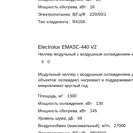
Мощность обогрева, кВт
:
16
Электропитание, В/Гц/Ф
:
220/50/1
Тип хладагента
:
R410A
Electrolux EMASC-440 V2
Чиллер модульный с воздушным охлаждением 
0
0
Модульный чиллер с воздушным охлаждением 
объектов: охлаждает, нагревает и поддержива
микроклимат круглый год.
Площадь, м²
:
1300
Мощность охлаждения, кВт
:
130
Мощность обогрева, кВт
:
145
Уровень шума, дБ
:
68
Воздухообмен (максимальный), м³/ч
:
27000