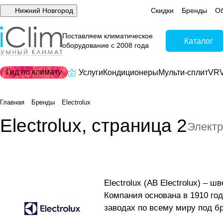
Нижний Новгород
Скидки
Бренды
Об
Поставляем климатическое
Каталог
оборудование с 2008 года
Гид по климату
Услуги
Кондиционеры
Мульти-сплит
VRV
Главная
Бренды
Electrolux
Electrolux, страница 2
Элект
Electrolux (AB Electrolux) –
Компания основана в 1910 го
заводах по всему миру под бре