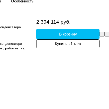
м
Особенность
систем. Предназначены для охлаждения
аждение воздуха внутри здания. Могут
2 394 114 руб.
конденсатора
В корзину
конденсатора
Купить в 1 клик
т, работает на