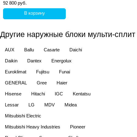
92 800 руб.
В корзину
Другие наружные блоки мульти-сплит
AUX
Ballu
Casarte
Daichi
Daikin
Dantex
Energolux
Euroklimat
Fujitsu
Funai
GENERAL
Gree
Haier
Hisense
Hitachi
IGC
Kentatsu
Lessar
LG
MDV
Midea
Mitsubishi Electric
Mitsubishi Heavy Industries
Pioneer