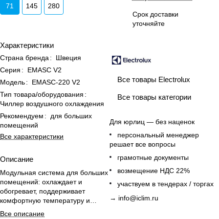
71
145
280
Срок доставки
уточняйте
Характеристики
Страна бренда
:
Швеция
Серия
:
EMASC V2
Все товары Electrolux
Модель
:
EMASC-220 V2
Тип товара/оборудования
:
Все товары категории
Чиллер воздушного охлаждения
Рекомендуем
:
для больших
Для юрлиц — без наценок
помещений
персональный менеджер
Все характеристики
решает все вопросы
грамотные документы
Описание
возмещение НДС 22%
Модульная система для больших
помещений: охлаждает и
участвуем в тендерах / торгах
обогревает, поддерживает
→
info@iclim.ru
комфортную температуру и
влажность, наружный блок и
Все описание