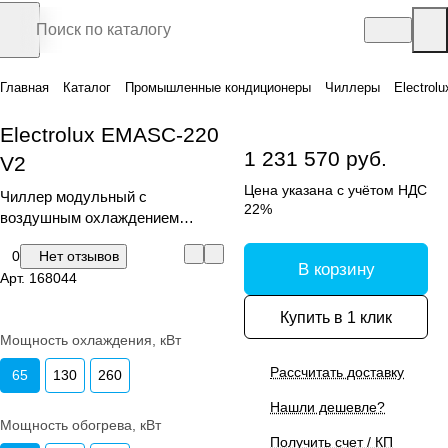
Главная
Каталог
Промышленные кондиционеры
Чиллеры
Electrol
Electrolux EMASC-220
1 231 570 руб.
V2
Цена указана с учётом НДС
Чиллер модульный с
22%
воздушным охлаждением
конденсатора
0
Нет отзывов
В корзину
Арт.
168044
Купить в 1 клик
Мощность охлаждения, кВт
Рассчитать доставку
65
130
260
Нашли дешевле?
Мощность обогрева, кВт
Получить счет / КП