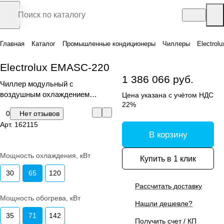
Главная
Каталог
Промышленные кондиционеры
Чиллеры
Electrol
Electrolux EMASC-220
1 386 066 руб.
Чиллер модульный с
воздушным охлаждением
Цена указана с учётом НДС
конденсатора
22%
0
Нет отзывов
Арт.
162115
В корзину
Мощность охлаждения, кВт
Купить в 1 клик
30
65
120
Рассчитать доставку
Мощность обогрева, кВт
Нашли дешевле?
35
71
142
Получить счет / КП