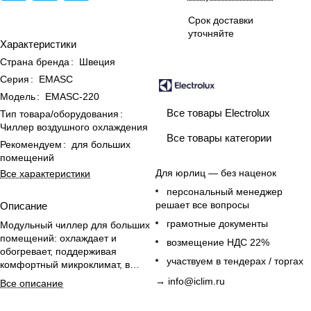
Срок доставки
уточняйте
Характеристики
Страна бренда
:
Швеция
Серия
:
EMASC
Модель
:
EMASC-220
Все товары Electrolux
Тип товара/оборудования
:
Чиллер воздушного охлаждения
Все товары категории
Рекомендуем
:
для больших
помещений
Для юрлиц — без наценок
Все характеристики
персональный менеджер
решает все вопросы
Описание
грамотные документы
Модульный чиллер для больших
помещений: охлаждает и
возмещение НДС 22%
обогревает, поддерживая
участвуем в тендерах / торгах
комфортный микроклимат, в
комплекте насос и проводные
→
info@iclim.ru
Все описание
пульты управления.