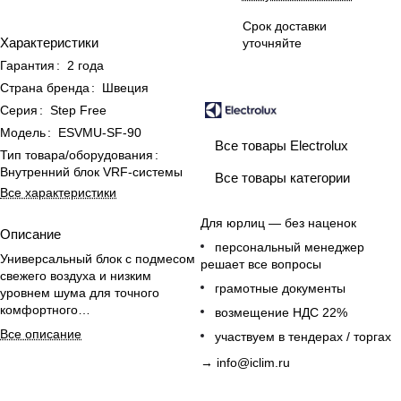
Срок доставки
Характеристики
уточняйте
Гарантия
:
2 года
Страна бренда
:
Швеция
Серия
:
Step Free
Модель
:
ESVMU-SF-90
Все товары Electrolux
Тип товара/оборудования
:
Внутренний блок VRF-системы
Все товары категории
Все характеристики
Для юрлиц — без наценок
Описание
персональный менеджер
Универсальный блок с подмесом
решает все вопросы
свежего воздуха и низким
грамотные документы
уровнем шума для точного
комфортного
возмещение НДС 22%
воздухораспределения в VRF-
Все описание
участвуем в тендерах / торгах
системах
→
info@iclim.ru