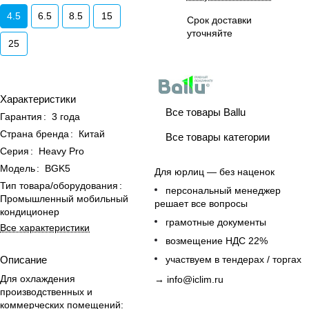
4.5
6.5
8.5
15
Срок доставки
уточняйте
25
Характеристики
Все товары Ballu
Гарантия
:
3 года
Страна бренда
:
Китай
Все товары категории
Серия
:
Heavy Pro
Модель
:
BGK5
Для юрлиц — без наценок
Тип товара/оборудования
:
персональный менеджер
Промышленный мобильный
решает все вопросы
кондиционер
грамотные документы
Все характеристики
возмещение НДС 22%
Описание
участвуем в тендерах / торгах
Для охлаждения
→
info@iclim.ru
производственных и
коммерческих помещений: