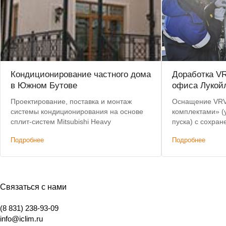
Кондиционирование частного дома
Доработка VR
в Южном Бутове
офиса Лукой
Проектирование, поставка и монтаж
Оснащение VRV-
системы кондиционирования на основе
комплектами» (
сплит-систем Mitsubishi Heavy
пуска) с сохра
производителя.
Подробнее
Подробнее
25% дешевле к
Связаться с нами
(8 831) 238-93-09
info@iclim.ru