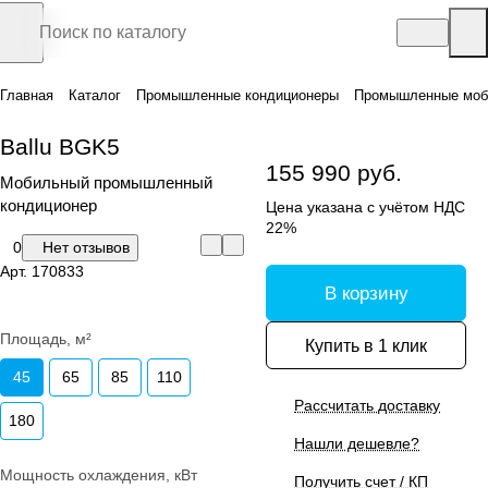
Главная
Каталог
Промышленные кондиционеры
Промышленные моб
Ballu BGK5
155 990 руб.
Мобильный промышленный
кондиционер
Цена указана с учётом НДС
22%
0
Нет отзывов
Арт.
170833
В корзину
Площадь, м²
Купить в 1 клик
45
65
85
110
Рассчитать доставку
180
Нашли дешевле?
Мощность охлаждения, кВт
Получить счет / КП