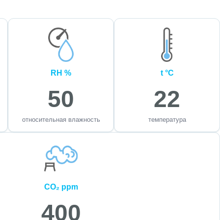
RH %
t °C
50
22
относительная влажность
температура
CO₂ ppm
400