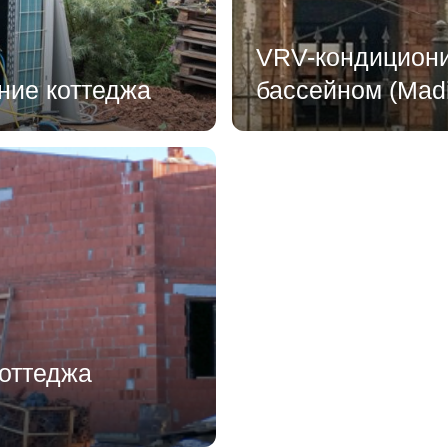
VRV-кондициони
ние коттеджа
бассейном (Madi
оттеджа