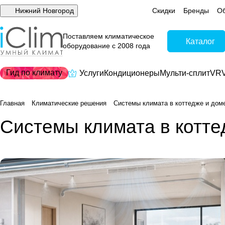
Нижний Новгород
Скидки
Бренды
Об
Поставляем климатическое
Каталог
оборудование с 2008 года
Гид по климату
Услуги
Кондиционеры
Мульти-сплит
VRV
Главная
Климатические решения
Системы климата в коттедже и дом
Системы климата в котте