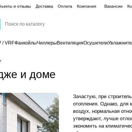
ъекты и отзывы
Доставка
Оплата
Компания
Вакансии
Ко
 / VRF
Фанкойлы
Чиллеры
Вентиляция
Осушители
Увлажните
е
дже и доме
Зачастую, при строител
отопления. Однако, для 
воздух, нормальная отн
утверждают, лучше отло
экономить на климатичес