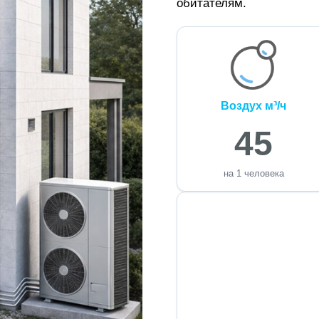
обитателям.
Воздух м³/ч
45
на 1 человека