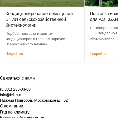
Кондиционирование помещений
Поставка и м
ВНИИ сельскохозяйственной
для АО КБХИ
биотехнологии
Инженерная под
ТЗ и тендерной док
Подбор, поставка и монтаж
оборудования. Поставка в г. Королев и
кондиционеров в главном корпусе
монтаж.
Всероссийского научно-
исследовательского института
Подробнее
Подробнее
сельскохозяйственной биотехнологии.
Связаться с нами
(8 831) 238-93-09
info@iclim.ru
Нижний Новгород
,
Московское ш., 52
О компании
Гид по климату