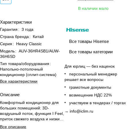
В наличии мало
Характеристики
Гарантия
:
3 года
Страна бренда
:
Китай
Все товары Hisense
Серия
:
Heavy Classic
Модель
:
AUV-36HR4SB1/AUW-
Все товары категории
36H6SD
Тип товара/оборудования
:
Для юрлиц — без наценок
Напольно-потолочный
персональный менеджер
кондиционер (сплит-система)
решает все вопросы
Все характеристики
грамотные документы
Описание
возмещение НДС 22%
Комфортный кондиционер для
участвуем в тендерах / торгах
больших помещений: 3D-
→
info@iclim.ru
воздушный поток, функция I Feel,
приток свежего воздуха и низкий
уровень шума.
Все описание