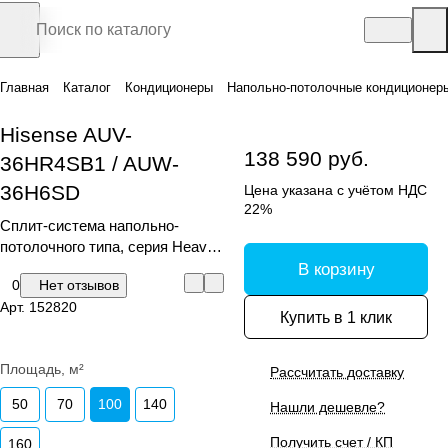
Главная
Каталог
Кондиционеры
Напольно-потолочные кондиционер
Hisense AUV-
138 590 руб.
36HR4SB1 / AUW-
36H6SD
Цена указана с учётом НДС
22%
Сплит-система напольно-
потолочного типа, серия Heavy
Classic
В корзину
0
Нет отзывов
Арт.
152820
Купить в 1 клик
Площадь, м²
Рассчитать доставку
50
70
100
140
Нашли дешевле?
Получить счет / КП
160