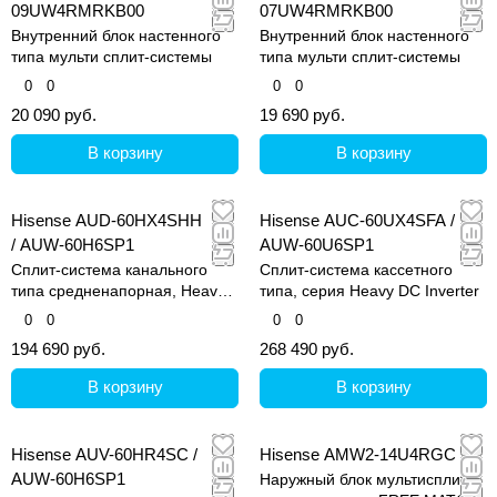
09UW4RMRKB00
07UW4RMRKB00
Внутренний блок настенного
Внутренний блок настенного
типа мульти сплит-системы
типа мульти сплит-системы
0
0
0
0
20 090 руб.
19 690 руб.
В корзину
В корзину
Hisense AUD-60HX4SHH
Hisense AUC-60UX4SFA /
/ AUW-60H6SP1
AUW-60U6SP1
Сплит-система канального
Сплит-система кассетного
типа средненапорная, Heavy
типа, серия Heavy DC Inverter
Classic
0
0
0
0
194 690 руб.
268 490 руб.
В корзину
В корзину
Hisense AUV-60HR4SC /
Hisense AMW2-14U4RGC
AUW-60H6SP1
Наружный блок мультисплит-