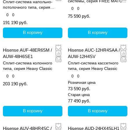
системы, серия FREE MATCH
Сплит-система напольно-
DC Inverter R32
потолочного типа, серия
0
0
Heavy Classic
0
0
75 590 руб.
191 190 руб.
В корзину
В корзину
Hisense AUF-48ER6SM /
Hisense AUC-12HR4SAA /
AUW-48H6SE1
AUW-12H4SV
Сплит-система колонного
Сплит-система кассетного
типа, серия Heavy Classic
типа, серия Heavy Classic
0
0
0
0
Розничная цена
203 190 руб.
73 590 руб.
Старая цена
77 490 руб.
В корзину
В корзину
Hisense AUV-48HR4SC /
Hisense AUD-24HX4SLH1 /