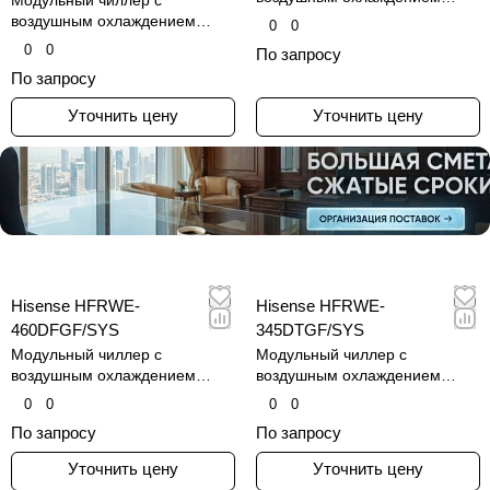
Модульный чиллер с
конденсатора
воздушным охлаждением
0
0
конденсатора
0
0
По запросу
По запросу
Уточнить цену
Уточнить цену
Hisense HFRWE-
Hisense HFRWE-
460DFGF/SYS
345DTGF/SYS
Модульный чиллер с
Модульный чиллер с
воздушным охлаждением
воздушным охлаждением
конденсатора
конденсатора
0
0
0
0
По запросу
По запросу
Уточнить цену
Уточнить цену