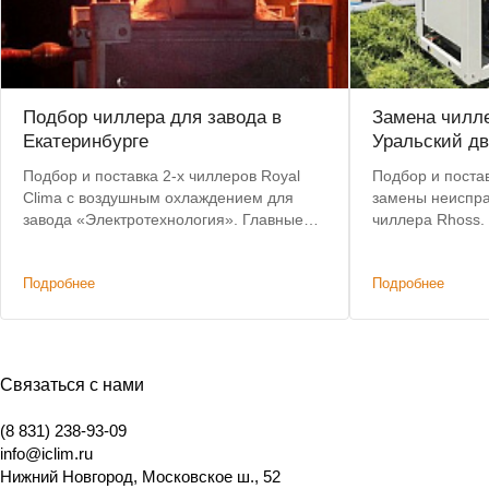
Подбор чиллера для завода в
Замена чилле
Екатеринбурге
Уральский дв
Подбор и поставка 2-х чиллеров Royal
Подбор и постав
Clima с воздушным охлаждением для
замены неиспра
завода «Электротехнология». Главные
чиллера Rhoss.
критерии: невысокая цена, наличие на
позволил сохра
складе, короткий срок доставки.
систему коммун
Подробнее
Подробнее
изменений.
Связаться с нами
(8 831) 238-93-09
info@iclim.ru
Нижний Новгород
,
Московское ш., 52