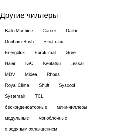
Другие чиллеры
Ballu Machine
Carrier
Daikin
Dunham-Bush
Electrolux
Energolux
Euroklimat
Gree
Haier
IGC
Kentatsu
Lessar
MDV
Midea
Rhoss
Royal Clima
Shuft
Syscool
Systemair
TCL
бесконденсаторные
мини-чиллеры
модульные
моноблочные
с водяным охлаждением