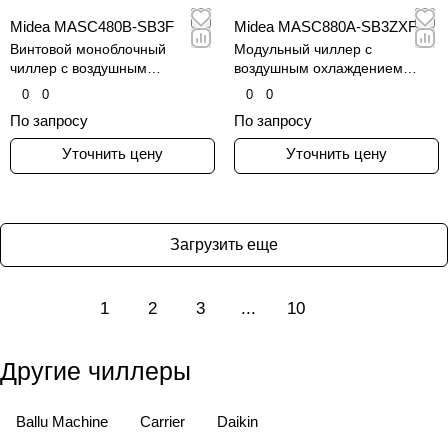
Midea MASC480B-SB3F
Midea MASC880A-SB3ZXF
Винтовой моноблочный
Модульный чиллер с
чиллер с воздушным
воздушным охлаждением
охлаждением конденсатора
конденсатора и винтовым
0
0
0
0
инверторным компрессором
По запросу
По запросу
Уточнить цену
Уточнить цену
Загрузить еще
1
2
3
...
10
Другие чиллеры
Ballu Machine
Carrier
Daikin