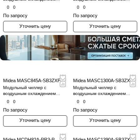
конденсатора и винтовым
конденсатора и винтовым
0
0
0
0
инверторным компрессором
инверторным компрессором
По запросу
По запросу
Уточнить цену
Уточнить цену
Midea MASC845A-SB3ZXF
Midea MASC1300A-SB3ZXF
Модульный чиллер с
Модульный чиллер с
воздушным охлаждением
воздушным охлаждением
конденсатора и винтовым
конденсатора и винтовым
0
0
0
0
инверторным компрессором
инверторным компрессором
По запросу
По запросу
Уточнить цену
Уточнить цену
Midea MCDH82A-PR3-P
Midea MASC1390A-SB3ZXF