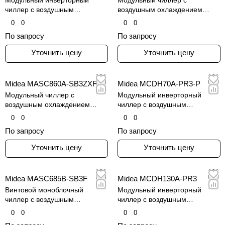
чиллер с воздушным
воздушным охлаждением
охлаждением конденсатора
конденсатора и винтовым
0
0
0
0
инверторным компрессором
По запросу
По запросу
Уточнить цену
Уточнить цену
Midea MASC860A-SB3ZXF
Midea MCDH70A-PR3-P
Модульный чиллер с
Модульный инверторный
воздушным охлаждением
чиллер с воздушным
конденсатора и винтовым
охлаждением конденсатора
0
0
0
0
инверторным компрессором
По запросу
По запросу
Уточнить цену
Уточнить цену
Midea MASC685B-SB3F
Midea MCDH130A-PR3
Винтовой моноблочный
Модульный инверторный
чиллер с воздушным
чиллер с воздушным
охлаждением конденсатора
охлаждением конденсатора
0
0
0
0