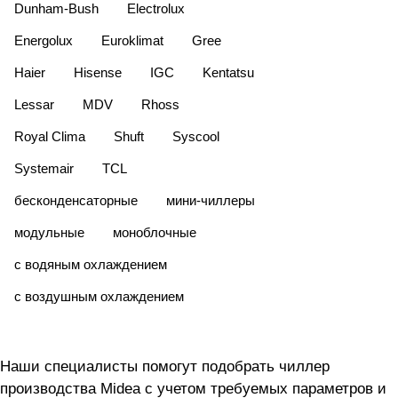
Dunham-Bush
Electrolux
Energolux
Euroklimat
Gree
Haier
Hisense
IGC
Kentatsu
Lessar
MDV
Rhoss
Royal Clima
Shuft
Syscool
Systemair
TCL
бесконденсаторные
мини-чиллеры
модульные
моноблочные
с водяным охлаждением
с воздушным охлаждением
Наши специалисты помогут подобрать чиллер
производства Midea с учетом требуемых параметров и