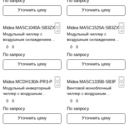
По запросу
По запросу
Уточнить цену
Уточнить цену
Midea MASC1040A-SB3ZXF
Midea MASC1525A-SB3ZXF
Модульный чиллер с
Модульный чиллер с
воздушным охлаждением
воздушным охлаждением
конденсатора и винтовым
конденсатора и винтовым
0
0
0
0
инверторным компрессором
инверторным компрессором
По запросу
По запросу
Уточнить цену
Уточнить цену
Midea MCDH130A-PR3-P
Midea MASC1335B-SB3F
Модульный инверторный
Винтовой моноблочный
чиллер с воздушным
чиллер с воздушным
охлаждением конденсатора
охлаждением конденсатора
0
0
0
0
По запросу
По запросу
Уточнить цену
Уточнить цену