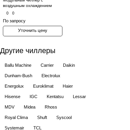
воздушным охлаждением
0
0
По запросу
Уточнить цену
Другие чиллеры
Ballu Machine
Carrier
Daikin
Dunham-Bush
Electrolux
Energolux
Euroklimat
Haier
Hisense
IGC
Kentatsu
Lessar
MDV
Midea
Rhoss
Royal Clima
Shuft
Syscool
Systemair
TCL