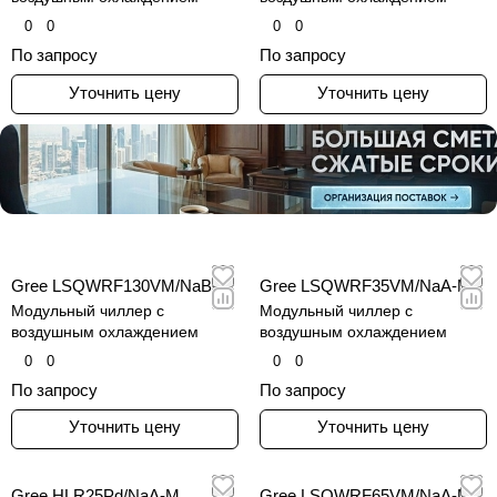
0
0
0
0
По запросу
По запросу
Уточнить цену
Уточнить цену
Gree LSQWRF130VM/NaB-X
Gree LSQWRF35VM/NaA-M
Модульный чиллер c
Модульный чиллер c
воздушным охлаждением
воздушным охлаждением
0
0
0
0
По запросу
По запросу
Уточнить цену
Уточнить цену
Gree HLR25Pd/NaA-M
Gree LSQWRF65VM/NaA-M