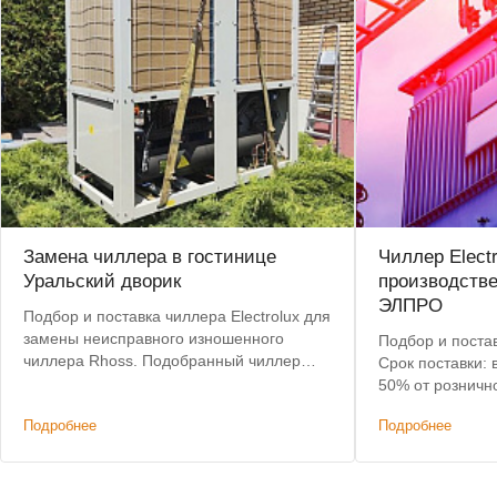
Замена чиллера в гостинице
Чиллер Elect
Уральский дворик
производств
ЭЛПРО
Подбор и поставка чиллера Electrolux для
замены неисправного изношенного
Подбор и постав
чиллера Rhoss. Подобранный чиллер
Срок поставки: 
позволил сохранить действующую
50% от розничн
систему коммуникаций и фанкойлов без
Подробнее
Подробнее
изменений.