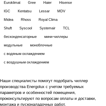
Euroklimat
Gree
Haier
Hisense
IGC
Kentatsu
Lessar
MDV
Midea
Rhoss
Royal Clima
Shuft
Syscool
Systemair
TCL
бесконденсаторные
мини-чиллеры
модульные
моноблочные
с водяным охлаждением
с воздушным охлаждением
Наши специалисты помогут подобрать чиллер
производства Energolux с учетом требуемых
параметров и особенностей помещения,
проконсультируют по вопросам оплаты и доставки,
монтажа и пусконаладочных работ.