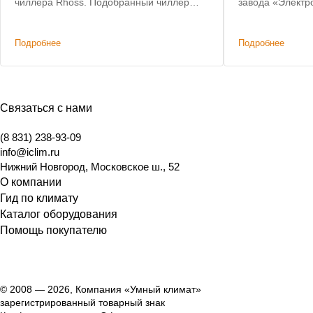
чиллера Rhoss. Подобранный чиллер
завода «Электр
позволил сохранить действующую
критерии: невы
систему коммуникаций и фанкойлов без
складе, коротки
Подробнее
Подробнее
изменений.
Связаться с нами
(8 831) 238-93-09
info@iclim.ru
Нижний Новгород
,
Московское ш., 52
О компании
Гид по климату
Каталог оборудования
Помощь покупателю
© 2008 — 2026, Компания «Умный климат»
зарегистрированный товарный знак