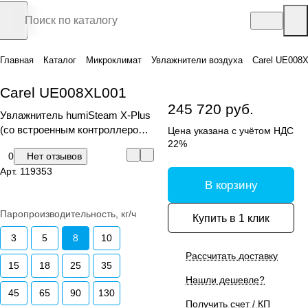
Главная
Каталог
Микроклимат
Увлажнители воздуха
Carel UE008
Carel UE008XL001
245 720 руб.
Увлажнитель humiSteam X-Plus
(со встроенным контроллером и
Цена указана с учётом НДС
графическим дисплеем)
22%
0
Нет отзывов
Арт.
119353
В корзину
Паропроизводительность, кг/ч
Купить в 1 клик
3
5
8
10
Рассчитать доставку
15
18
25
35
Нашли дешевле?
45
65
90
130
Получить счет / КП