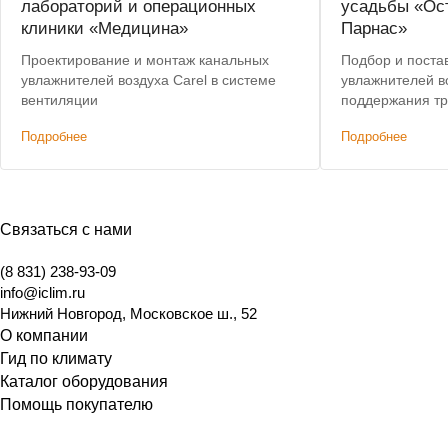
лабораторий и операционных
усадьбы «Ос
клиники «Медицина»
Парнас»
Проектирование и монтаж канальных
Подбор и поста
увлажнителей воздуха Carel в системе
увлажнителей в
вентиляции
поддержания тр
влажности в п
Подробнее
Подробнее
государственно
скидка на обор
Связаться с нами
(8 831) 238-93-09
info@iclim.ru
Нижний Новгород
,
Московское ш., 52
О компании
Гид по климату
Каталог оборудования
Помощь покупателю