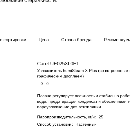
требование стерильности.
ю сортировки
Цена
Страна бренда
Рекомендуе
Carel UE025XL0E1
Увлажнитель humiSteam X-Plus (со встроенным
графическим дисплеем)
0
0
Плавно регулирует влажность и стабильно рабо
воде, предотвращая конденсат и обеспечивая 
пароувлажнение для вентиляции.
Паропроизводительность, кг/ч
:
25
Способ установки
:
Настенный