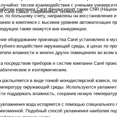
случайно: тесное взаимодействие с учеными университе
аботки компании Carel финансирует также CNR (Национ
М Carel самых современных технологий.
ни, по большому счету, направлены на восстановление 
ании в комплексе с высоким уровнем автоматизации про
родукции также окажутся вне конкуренции.
ое оборудование производства Carel установлено в муз
агубного воздействия окружающей среды, в цехах по пр
атели влажности и многих других помещениях во всем 
а посредством приборов и систем компании Carel про
диабатическим и изотермическим.
а распыляется в виде тонкой монодисперсной взвеси, п
температуру окружающей среды. Используются увлажни
ти поддержать влажность, сохранив низкую температур
увлажнения вода испаряется с помощью специального п
неизменной. Подобный способ увлажнения наиболее под