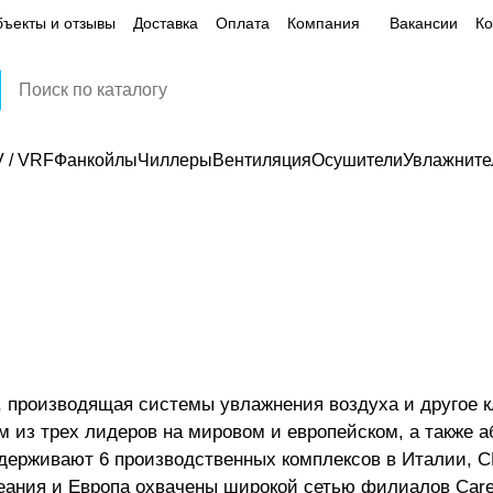
ъекты и отзывы
Доставка
Оплата
Компания
Вакансии
Ко
 / VRF
Фанкойлы
Чиллеры
Вентиляция
Осушители
Увлажните
я, производящая системы увлажнения воздуха и другое 
м из трех лидеров на мировом и европейском, а также а
держивают 6 производственных комплексов в Италии, С
еания и Европа охвачены широкой сетью филиалов Care