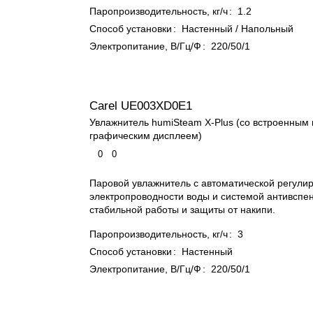
Паропроизводительность, кг/ч
:
1.2
Способ установки
:
Настенный / Напольный
Электропитание, В/Гц/Ф
:
220/50/1
Carel UE003XD0E1
Увлажнитель humiSteam X-Plus (со встроенным
графическим дисплеем)
0
0
Паровой увлажнитель с автоматической регули
электропроводности воды и системой антивспе
стабильной работы и защиты от накипи.
Паропроизводительность, кг/ч
:
3
Способ установки
:
Настенный
Электропитание, В/Гц/Ф
:
220/50/1