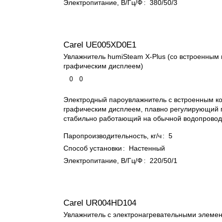
Электропитание, В/Гц/Ф
:
380/50/3
Carel UE005XD0E1
Увлажнитель humiSteam X-Plus (со встроенным
графическим дисплеем)
0
0
Электродный пароувлажнитель с встроенным к
графическим дисплеем, плавно регулирующий 
стабильно работающий на обычной водопровод
Паропроизводительность, кг/ч
:
5
Способ установки
:
Настенный
Электропитание, В/Гц/Ф
:
220/50/1
Carel UR004HD104
Увлажнитель с электронагревательными элемент