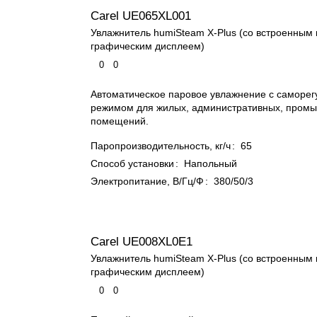
Carel UE065XL001
Увлажнитель humiSteam X-Plus (со встроенным
графическим дисплеем)
0
0
Автоматическое паровое увлажнение с саморе
режимом для жилых, административных, промы
помещений.
Паропроизводительность, кг/ч
:
65
Способ установки
:
Напольный
Электропитание, В/Гц/Ф
:
380/50/3
Carel UE008XL0E1
Увлажнитель humiSteam X-Plus (со встроенным
графическим дисплеем)
0
0