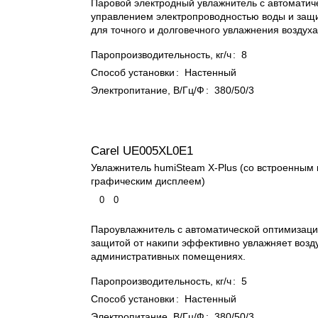
Паровой электродный увлажнитель с автоматич
управлением электропроводностью воды и защи
для точного и долговечного увлажнения воздуха
Паропроизводительность, кг/ч
:
8
Способ установки
:
Настенный
Электропитание, В/Гц/Ф
:
380/50/3
Carel UE005XL0E1
Увлажнитель humiSteam X-Plus (со встроенным
графическим дисплеем)
0
0
Пароувлажнитель с автоматической оптимизаци
защитой от накипи эффективно увлажняет возду
административных помещениях.
Паропроизводительность, кг/ч
:
5
Способ установки
:
Настенный
Электропитание, В/Гц/Ф
:
380/50/3