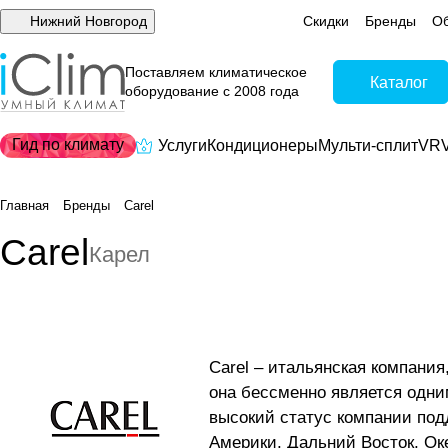
Нижний Новгород
Скидки
Бренды
Об
Поставляем климатическое
Каталог
оборудование с 2008 года
Гид по климату
Услуги
Кондиционеры
Мульти-сплит
VRV
Главная
Бренды
Carel
Carel
Карел
Carel – итальянская компани
она бессменно является одни
высокий статус компании под
Америки, Дальний Восток, Ок