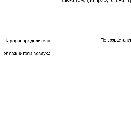
также там, где присутствует 
По возрастани
Парораспределители
Увлажнители воздуха