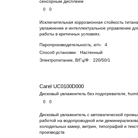
сенсорным дисплеем
0
0
Исключительная коррозионная стойкость титана
увлажнение и интеллектуальное управление дл
работы в критичных условиях.
Паропроизводительность, кг/ч
:
4
Способ установки
:
Настенный
Электропитание, В/Гц/Ф
:
220/50/1
Carel UC0100D000
Дисковый увлажнитель без подогревателя, humi
0
0
Дисковый увлажнитель с автоматической промы
работой на водопроводной или деминерализов
холодильных камер, витрин, типографий и текс
производств